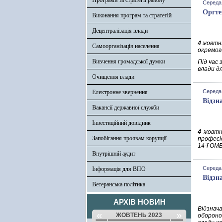
Програми та стратегії району
Середа,
Оргте
Виконання програм та стратегій
Децентралізація влади
4
жовтня
Самоорганізація населення
окремог
Вивчення громадської думки
Під час
влади дл
Очищення влади
Середа,
Електронне звернення
Відзн
Вакансії державної служби
Інвестиційний довідник
4
жовтн
Запобігання проявам корупції
професі
14-ї ОМ
Внутрішній аудит
Середа,
Інформація для ВПО
Відзн
Ветеранська політика
АРХІВ НОВИН
Відзнач
«
»
ЖОВТЕНЬ 2023
обороно