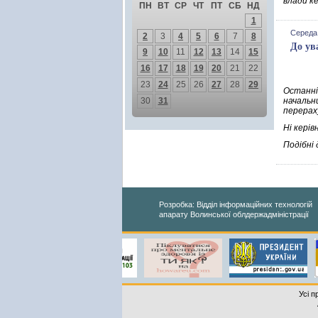
влади к
ПН
ВТ
СР
ЧТ
ПТ
СБ
НД
1
Середа,
2
3
4
5
6
7
8
До ув
9
10
11
12
13
14
15
16
17
18
19
20
21
22
23
24
25
26
27
28
29
Останні
30
31
начальн
перерах
Ні керів
Подібні
Розробка: Відділ інформаційних технологій
апарату Волинської облдержадміністрації
Усі п