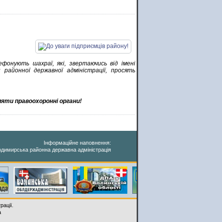
фонують шахраї, які, звертаючись від імені
и районної державної адміністрації, просять
ляти правоохоронні органи!
Інформаційне наповнення:
димирська районна державна адміністрація
рації.
a