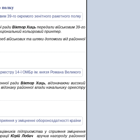
о полку
ї ради
Віктор Хиць
передали військовим 39-го
кціональний кольоровий принтер.
еб військових та шляхи допомоги від районної
онної ради
Віктор Хиць
, відзначаючи високий
 відзнаку районної влади начальнику оркестру
цівників підприємства у сприяння зміцнення
рації
Юрій Лобач
вручив нагороду районної