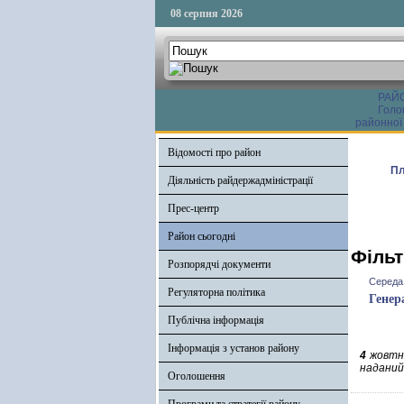
08 серпня 2026
РАЙ
Голо
районної
Відомості про район
Пл
Діяльність райдержадміністрації
Прес-центр
Район сьогодні
Фільт
Розпорядчі документи
Середа,
Регуляторна політика
Генер
Публічна інформація
Інформація з установ району
4
жовтня
наданий
Оголошення