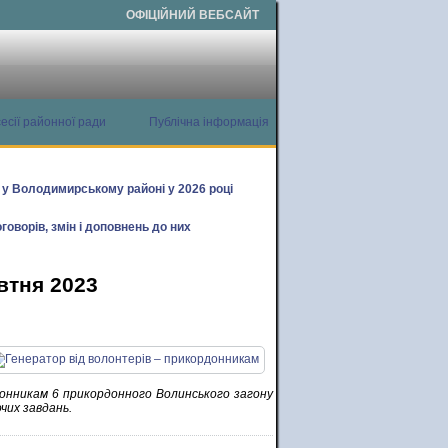
ОФІЦІЙНИЙ ВЕБСАЙТ
есії районної ради
Публічна інформація
х у Володимирському районі у 2026 році
говорів, змін і доповнень до них
втня 2023
онникам 6 прикордонного Волинського загону
чих завдань.