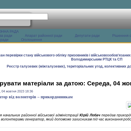
ОННА РАДА
ва ради
Апарат районної ради
Депутати ради
Рішенння с
 ради
Оголошення
ан перевірки стану військового обліку призовників і військовозобов'язани
Володимирським РТЦК та СП
Реєстр галузевих (міжгалузевих), територіальних угод, колективних до
рувати матеріали за датою: Середа, 04 жо
 04 жовтня 2023 18:36
атор від волонтерів – прикордонникам
 начальник районної військової адміністрації
Юрій Лобач
передав прикорд
 волонтерами генератор, який допоможе захисникам під час виконання робо