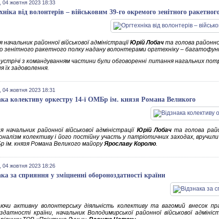
 04 жовтня 2023 18:33
хніка від волонтерів – військовим 39-го окремого зенітного ракетног
 начальник районної військової адміністрації
Юрій Лобач
та голова районно
о зенітного ракетного полку надану волонтерами оргтехніку – багатофун
 зустрічі з командуванням частини були обговоренні питання нагальних потр
я їх задоволення.
 04 жовтня 2023 18:31
ака колективу оркестру 14-ї ОМБр ім. князя Романа Великого
я начальник районної військової адміністрації
Юрій Лобач
та голова рай
оналізм колективу і його постійну участь у патріотичних заходах, вручили
Бр ім. князя Романа Великого майору
Ярославу Королю
.
 04 жовтня 2023 18:26
ака за сприяння у зміцненні обороноздатності країни
аючи активну волонтерську діяльність колективу та вагомий внесок пра
здатності країни, начальник Володимирської районної військової адмініст