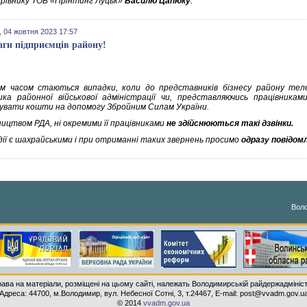
ерівнику ТОВ «Прінтинг Луцьк»
Василю Цапюку
.
 04 жовтня 2023 17:57
аги підприємців району!
м часом стаються випадки, коли до представників бізнесу району теле
ика районної військової адміністрації чи, представляючись працівникам
увати кошти на допомогу Збройним Силам України.
ництвом РДА, ні окремими її працівниками
не здійснюються такі дзвінки.
 дії є шахрайськими і при отриманні таких звернень просимо
одразу повідом
Воло
рава на матеріали, розміщені на цьому сайті, належать Володимирській райдержадмініст
Адреса: 44700, м.Володимир, вул. Небесної Сотні, 3, т.24467, E-mail: post@vvadm.gov.u
© 2014
vvadm.gov.ua