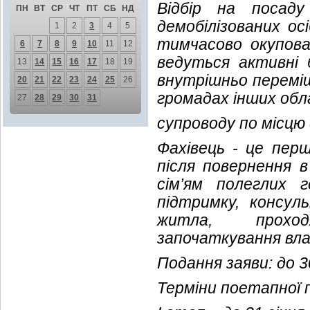
Відбір на посаду
ПН
ВТ
СР
ЧТ
ПТ
СБ
НД
демобілізованих ос
1
2
3
4
5
тимчасово окупова
6
7
8
9
10
11
12
ведуться активні б
13
14
15
16
17
18
19
внутрішньо перемі
20
21
22
23
24
25
26
громадах інших обл
27
28
29
30
31
супроводу по місцю
Фахівець - це пер
після повернення 
сім’ям полеглих г
підтримку, консул
житла, проходж
започаткування вла
Подання заяви: до 3
Терміни поетапної п