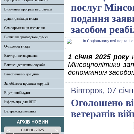
Програми та стратегії району
послуг Мінсо
Виконання програм та стратегій
подання заяв
Децентралізація влади
засобом реабі
Самоорганізація населення
Вивчення громадської думки
Очищення влади
1 січня 2025 року
н
Електронне звернення
Мінсоцполітики зап
Вакансії державної служби
допоміжним засобом 
Інвестиційний довідник
Запобігання проявам корупції
Вівторок, 07 січ
Внутрішній аудит
Оголошено від
Інформація для ВПО
ветеранів вій
Ветеранська політика
АРХІВ НОВИН
«
»
СІЧЕНЬ 2025