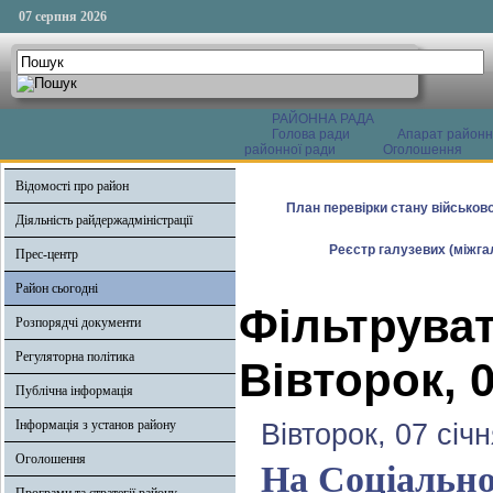
07 серпня 2026
РАЙОННА РАДА
Голова ради
Апарат районн
районної ради
Оголошення
Відомості про район
План перевірки стану військово
Діяльність райдержадміністрації
Реєстр галузевих (міжгал
Прес-центр
Район сьогодні
Фільтруват
Розпорядчі документи
Регуляторна політика
Вівторок, 0
Публічна інформація
Інформація з установ району
Вівторок, 07 січ
Оголошення
На Соціально