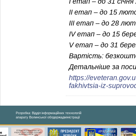
І етап – до 31 січня
ІІ етап – до 15 лют
ІІІ етап – до 28 лю
IV етап – до 15 бер
V етап – до 31 бере
Вартість: безкошт
Детальніше за пос
https://eveteran.gov.
fakhivtsia-iz-suprovo
Розробка: Відділ інформаційних технологій
апарату Волинської облдержадміністрації