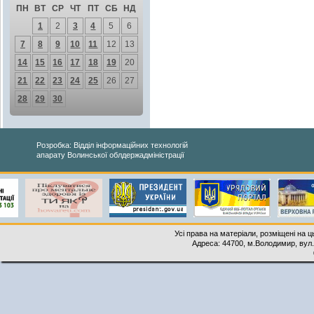
ПН
ВТ
СР
ЧТ
ПТ
СБ
НД
1
2
3
4
5
6
7
8
9
10
11
12
13
14
15
16
17
18
19
20
21
22
23
24
25
26
27
28
29
30
Розробка: Відділ інформаційних технологій
апарату Волинської облдержадміністрації
Усі права на матеріали, розміщені на 
Адреса: 44700, м.Володимир, вул. 