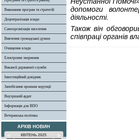
Неустанної Помочі»
Програми та стратегії району
допомоги волонте
Виконання програм та стратегій
діяльності.
Децентралізація влади
Також він обговор
Самоорганізація населення
співпраці органів вл
Вивчення громадської думки
Очищення влади
Електронне звернення
Вакансії державної служби
Інвестиційний довідник
Запобігання проявам корупції
Внутрішній аудит
Інформація для ВПО
Ветеранська політика
АРХІВ НОВИН
«
»
КВІТЕНЬ 2025