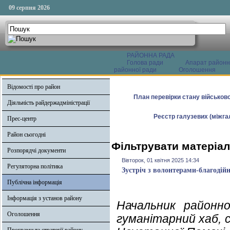
09 серпня 2026
РАЙОННА РАДА
Голова ради
Апарат районн
районної ради
Оголошення
Відомості про район
План перевірки стану військово
Діяльність райдержадміністрації
Реєстр галузевих (міжгал
Прес-центр
Район сьогодні
Фільтрувати матеріали
Розпорядчі документи
Вівторок, 01 квітня 2025 14:34
Регуляторна політика
Зустріч з волонтерами-благодій
Публічна інформація
Інформація з установ району
Начальник районної
Оголошення
гуманітарний хаб, 