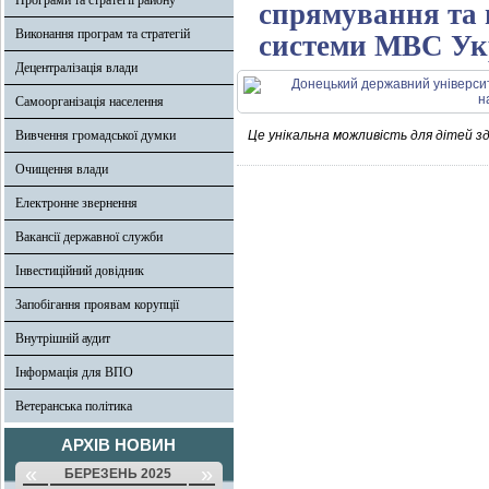
Програми та стратегії району
спрямування та 
Виконання програм та стратегій
системи МВС Ук
Децентралізація влади
Самоорганізація населення
Вивчення громадської думки
Це унікальна можливість для дітей з
Очищення влади
Електронне звернення
Вакансії державної служби
Інвестиційний довідник
Запобігання проявам корупції
Внутрішній аудит
Інформація для ВПО
Ветеранська політика
АРХІВ НОВИН
«
»
БЕРЕЗЕНЬ 2025