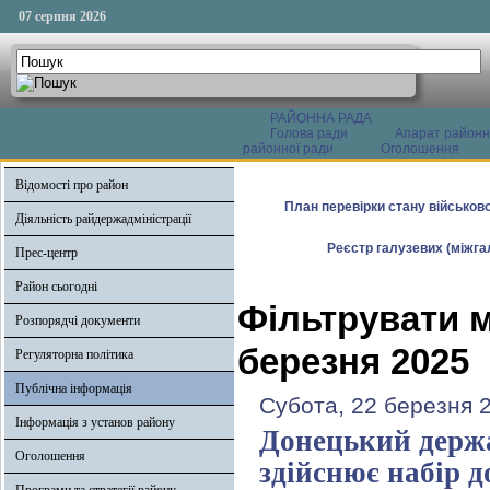
07 серпня 2026
РАЙОННА РАДА
Голова ради
Апарат районн
районної ради
Оголошення
Відомості про район
План перевірки стану військово
Діяльність райдержадміністрації
Реєстр галузевих (міжгал
Прес-центр
Район сьогодні
Фільтрувати м
Розпорядчі документи
березня 2025
Регуляторна політика
Публічна інформація
Субота, 22 березня 
Інформація з установ району
Донецький держа
Оголошення
здійснює набір д