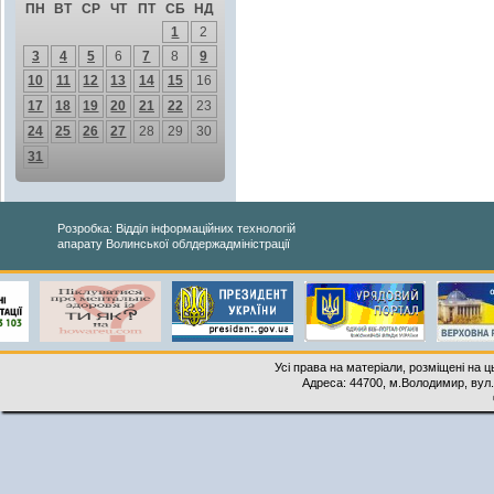
ПН
ВТ
СР
ЧТ
ПТ
СБ
НД
1
2
3
4
5
6
7
8
9
10
11
12
13
14
15
16
17
18
19
20
21
22
23
24
25
26
27
28
29
30
31
Розробка: Відділ інформаційних технологій
апарату Волинської облдержадміністрації
Усі права на матеріали, розміщені на 
Адреса: 44700, м.Володимир, вул. 