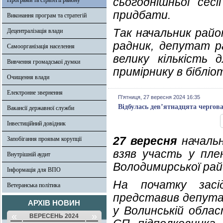
сьогоднішньої сесі
Програми та стратегії району
придбати.
Виконання програм та стратегій
Так начальник район
Децентралізація влади
радник, депутат р
Самоорганізація населення
велику кількість
Вивчення громадської думки
примірнику в бібліо
Очищення влади
Електронне звернення
П'ятниця, 27 вересня 2024 16:35
Відбулась дев’ятнадцята чергов
Вакансії державної служби
Інвестиційний довідник
27 вересня
начальн
Запобігання проявам корупції
взяв участь у плен
Внутрішній аудит
Володимирської рай
Інформація для ВПО
На початку засі
Ветеранська політика
представив депута
АРХІВ НОВИН
у Волинській обла
«
»
ВЕРЕСЕНЬ 2024