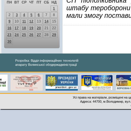
СП підполковник
ПН
ВТ
СР
ЧТ
ПТ
СБ
НД
штабу тероборони
1
мали змогу постав
2
3
4
5
6
7
8
9
10
11
12
13
14
15
16
17
18
19
20
21
22
23
24
25
26
27
28
29
30
Розробка: Відділ інформаційних технологій
апарату Волинської облдержадміністрації
Усі права на матеріали, розміщені на 
Адреса: 44700, м.Володимир, вул. 