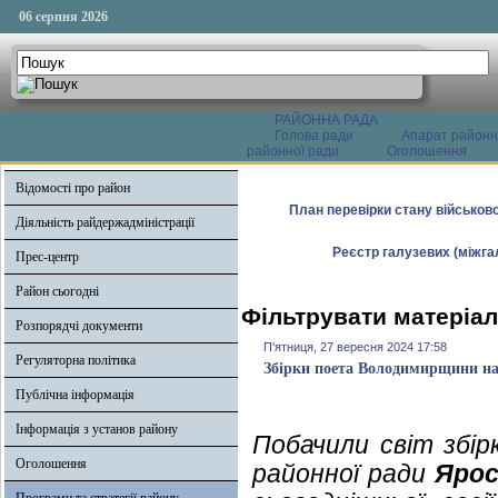
06 серпня 2026
РАЙОННА РАДА
Голова ради
Апарат районн
районної ради
Оголошення
Відомості про район
План перевірки стану військово
Діяльність райдержадміністрації
Реєстр галузевих (міжгал
Прес-центр
Район сьогодні
Фільтрувати матеріал
Розпорядчі документи
П'ятниця, 27 вересня 2024 17:58
Регуляторна політика
Збірки поета Володимирщини над
Публічна інформація
Інформація з установ району
Побачили світ збір
Оголошення
районної ради
Ярос