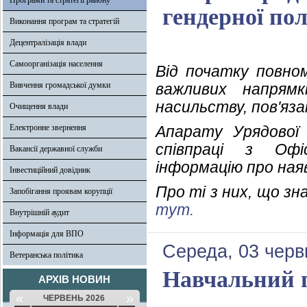
Програми та стратегії району
гендерної по
Виконання програм та стратегій
Децентралізація влади
Самоорганізація населення
Від початку повно
Вивчення громадської думки
важливих напрямк
насильству, пов'яз
Очищення влади
Електронне звернення
Апарату Урядової 
співпраці з Офі
Вакансії державної служби
інформацію про ная
Інвестиційний довідник
Про ті з них, що з
Запобігання проявам корупції
тут.
Внутрішній аудит
Інформація для ВПО
Середа, 03 черв
Ветеранська політика
Навчальний п
АРХІВ НОВИН
«
»
ЧЕРВЕНЬ 2026