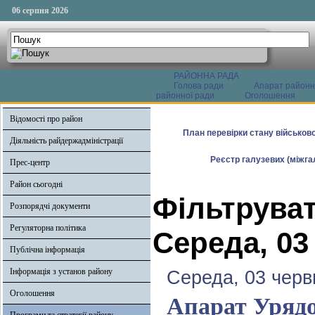
06 серпня 2026
РАЙОННА РАДА
Голова ради
Апарат районн
районної ради
Оголошення
Відомості про район
План перевірки стану військово
Діяльність райдержадміністрації
Реєстр галузевих (міжгал
Прес-центр
Район сьогодні
Фільтруват
Розпорядчі документи
Регуляторна політика
Середа, 03
Публічна інформація
Інформація з установ району
Середа, 03 черв
Оголошення
Апарат Урядо