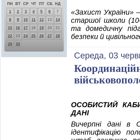
ПН
ВТ
СР
ЧТ
ПТ
СБ
НД
«Захист України» —
1
2
3
4
5
6
7
старшої школи (10–
8
9
10
11
12
13
14
та домедичну підг
15
16
17
18
19
20
21
безпеки й цивільног
22
23
24
25
26
27
28
29
30
Середа, 03 черв
Координаційн
військовопо
ОСОБИСТИЙ КАБ
ДАНІ
Вичерпні дані в 
ідентифікацію пол