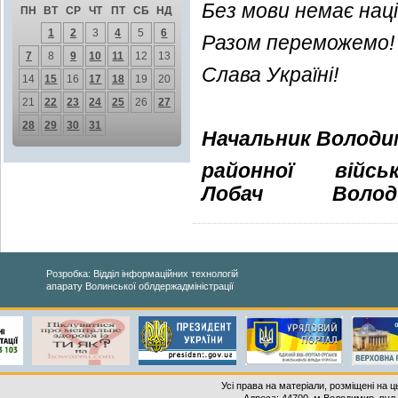
Без мови немає нації
ПН
ВТ
СР
ЧТ
ПТ
СБ
НД
1
2
3
4
5
6
Разом переможемо!
7
8
9
10
11
12
13
Слава Україні!
14
15
16
17
18
19
20
21
22
23
24
25
26
27
28
29
30
31
Начальник Володи
районної війс
Лобач
Володи
Розробка: Відділ інформаційних технологій
апарату Волинської облдержадміністрації
Усі права на матеріали, розміщені на 