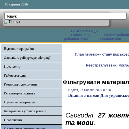
08 серпня 2026
РАЙОННА РАДА
Голова ради
Апарат районн
районної ради
Оголошення
Відомості про район
План перевірки стану військово
Діяльність райдержадміністрації
Реєстр галузевих (міжгал
Прес-центр
Район сьогодні
Фільтрувати матеріал
Розпорядчі документи
Неділя, 27 жовтня 2024 09:20
Регуляторна політика
Вітання з нагоди Дня українсько
Публічна інформація
Інформація з установ району
Сьогодні,
27 жовт
Оголошення
та мови
.