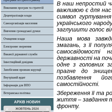
Програми та стратегії району
В наш непростий ча
Виконання програм та стратегій
важливою є для нас 
символ гуртування
Децентралізація влади
українського народ
Самоорганізація населення
заглушити голос віл
Вивчення громадської думки
Наша мова завжди
Очищення влади
змагань, з її попу
Електронне звернення
самосвідомості н
Вакансії державної служби
державності на поча
Інвестиційний довідник
одне з головних з
прагне до знищен
Запобігання проявам корупції
позбавлення йог
Внутрішній аудит
самостійності.
Інформація для ВПО
Збереження її та р
Ветеранська політика
життя – завдання та
АРХІВ НОВИН
фронту.
«
»
ЖОВТЕНЬ 2024