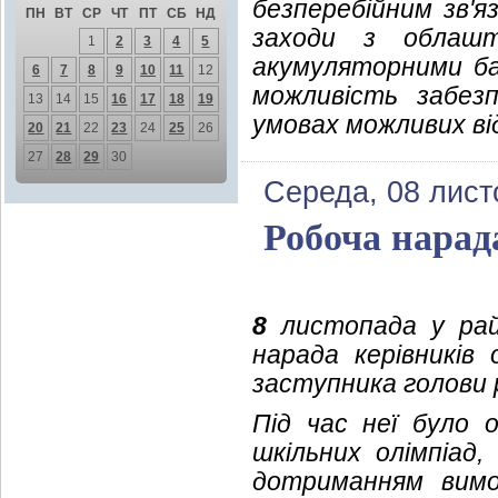
безперебійним зв'яз
ПН
ВТ
СР
ЧТ
ПТ
СБ
НД
заходи з облашту
1
2
3
4
5
акумуляторними б
6
7
8
9
10
11
12
можливість забезп
13
14
15
16
17
18
19
умовах можливих ві
20
21
22
23
24
25
26
27
28
29
30
Середа, 08 лист
Робоча нарад
8
листопада у райо
нарада керівників 
заступника голови 
Під час неї було 
шкільних олімпіад,
дотриманням вимо