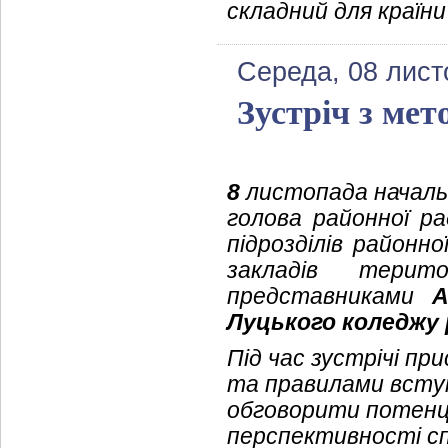
складний для країни
Середа, 08 лист
Зустріч з ме
8
листопада начальн
голова районної р
підрозділів районно
закладів терит
представниками
А
Луцького коледжу 
Під час зустрічі пр
та правилами вступ
обговорити потенц
перспективності спе