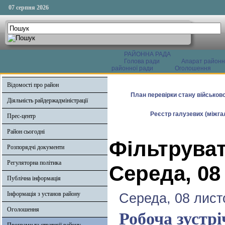
07 серпня 2026
РАЙОННА РАДА
Голова ради
Апарат районн
районної ради
Оголошення
Відомості про район
План перевірки стану військово
Діяльність райдержадміністрації
Реєстр галузевих (міжгал
Прес-центр
Район сьогодні
Фільтруват
Розпорядчі документи
Регуляторна політика
Середа, 08
Публічна інформація
Інформація з установ району
Середа, 08 лист
Оголошення
Робоча зустр