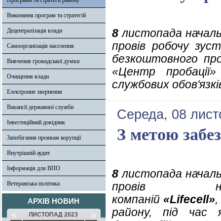
Програми та стратегії району
Виконання програм та стратегій
8
листопада начальн
Децентралізація влади
провів робочу зус
Самоорганізація населення
безкоштовного про
Вивчення громадської думки
«Центр пробації»
Очищення влади
службових обов'язкі
Електронне звернення
Вакансії державної служби
Середа, 08 лист
Інвестиційний довідник
З метою забез
Запобігання проявам корупції
Внутрішній аудит
Інформація для ВПО
8
листопада начальн
Ветеранська політика
провів н
компаній
«Lifecell»
АРХІВ НОВИН
району, під час 
«
»
ЛИСТОПАД 2023