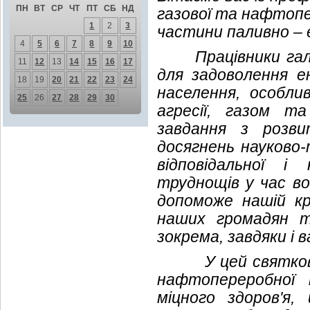
ПН
ВТ
СР
ЧТ
ПТ
СБ
НД
газової та нафтопе
1
2
3
частини паливно – 
4
5
6
7
8
9
10
Працівники галузі
11
12
13
14
15
16
17
для задоволення е
18
19
20
21
22
23
24
населення, особли
25
26
27
28
29
30
агресії, газом 
завдання з розви
досягнень науково-
відповідальної і
труднощів у час в
допоможе нашій к
наших громадян т
зокрема, завдяки і 
У цей святковий 
нафтопереробної 
міцного здоров'я