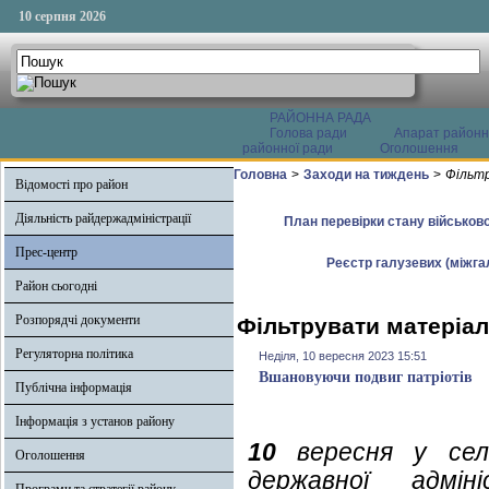
10 серпня 2026
РАЙОННА РАДА
Голова ради
Апарат районн
районної ради
Оголошення
Головна
>
Заходи на тиждень
>
Фільтр
Відомості про район
Діяльність райдержадміністрації
План перевірки стану військово
Прес-центр
Реєстр галузевих (міжгал
Район сьогодні
Розпорядчі документи
Фільтрувати матеріал
Регуляторна політика
Неділя, 10 вересня 2023 15:51
Вшановуючи подвиг патріотів
Публічна інформація
Інформація з установ району
10
вересня у се
Оголошення
державної адмін