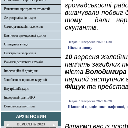
Програми та стратегії району
громадськості рай
Виконання програм та стратегій
вшанували подвиг бі
Децентралізація влади
тому дали нерів
окупантів.
Самоорганізація населення
Вивчення громадської думки
Неділя, 10 вересня 2023 14:30
Очищення влади
Ніколи знову
Електронне звернення
10
вересня жалобни
Вакансії державної служби
пам'ять загиблих п
міста
Володимира
Інвестиційний довідник
перший заступник г
Запобігання проявам корупції
Фіщук
та представ
Внутрішній аудит
Інформація для ВПО
Неділя, 10 вересня 2023 09:28
Ветеранська політика
Шановні працівники нафтової, г
АРХІВ НОВИН
«
»
ВЕРЕСЕНЬ 2023
Вітаємо вас із про