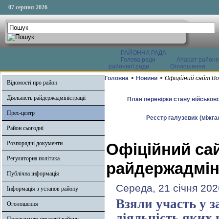
07 серпня 2026
РАЙОННА РАДА
Голова ради
Апарат районн
районної ради
Оголошення
Головна
>
Новини
>
Офіційний сайт Во
Відомості про район
Діяльність райдержадміністрації
План перевірки стану військово
Прес-центр
Реєстр галузевих (міжгал
Район сьогодні
Розпорядчі документи
Офіційний са
Регуляторна політика
райдержадміні
Публічна інформація
Середа, 21 січня 202
Інформація з установ району
Взяли участь у з
Оголошення
діяльність яких