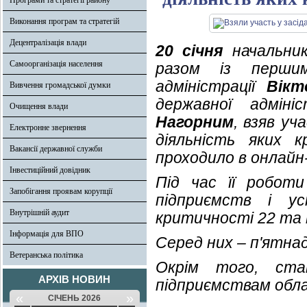
Програми та стратегії району
Виконання програм та стратегій
Децентралізація влади
20 січня
начальник
Самоорганізація населення
разом із першим
адміністрації
Вікт
Вивчення громадської думки
державної адмін
Очищення влади
Нагорним
, взяв уч
Електронне звернення
діяльність яких 
Вакансії державної служби
проходило в онлайн
Інвестиційний довідник
Під час її роботи
Запобігання проявам корупції
підприємств і у
Внутрішній аудит
критичності 22 та 
Інформація для ВПО
Серед них – п'ятна
Ветеранська політика
Окрім того, ста
АРХІВ НОВИН
підприємствам облас
«
»
СІЧЕНЬ 2026