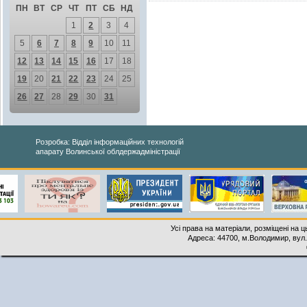
ПН
ВТ
СР
ЧТ
ПТ
СБ
НД
1
2
3
4
5
6
7
8
9
10
11
12
13
14
15
16
17
18
19
20
21
22
23
24
25
26
27
28
29
30
31
Розробка: Відділ інформаційних технологій
апарату Волинської облдержадміністрації
Усі права на матеріали, розміщені на 
Адреса: 44700, м.Володимир, вул. 