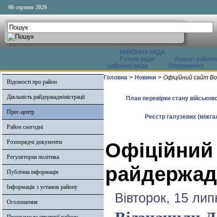
06 серпня 2026
РАЙОННА РАДА
Голова ради
Апарат районн
районної ради
Оголошення
Головна
>
Новини
>
Офіційний сайт Во
Відомості про район
Діяльність райдержадміністрації
План перевірки стану військово
Прес-центр
Реєстр галузевих (міжгал
Район сьогодні
Розпорядчі документи
Офіційний
Регуляторна політика
райдержадм
Публічна інформація
Інформація з установ району
Вівторок, 15 лип
Оголошення