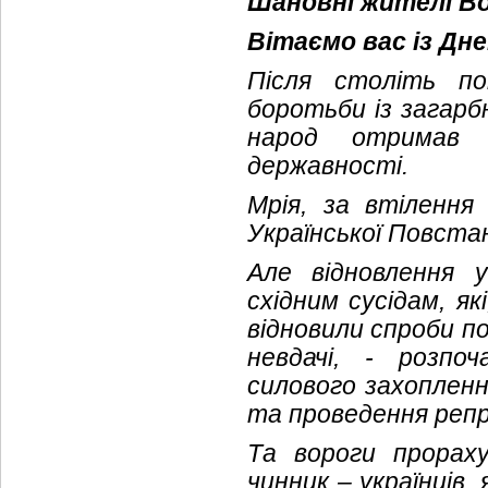
Шановні жителі В
Вітаємо вас із Дн
Після століть по
боротьби із загарб
народ отримав 
державності.
Мрія, за втілення 
Української Повстанс
Але відновлення 
східним сусідам, я
відновили спроби по
невдачі, - розпо
силового захопленн
та проведення репр
Та вороги прорах
чинник – українців,