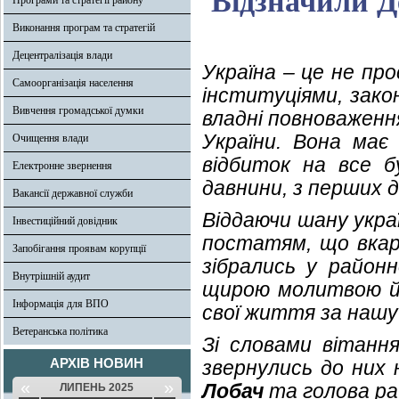
Відзначили Д
Програми та стратегії району
Виконання програм та стратегій
Децентралізація влади
Україна – це не пр
Самоорганізація населення
інституціями, зако
Вивчення громадської думки
владні повноваженн
України. Вона має
Очищення влади
відбиток на все б
Електронне звернення
давнини, з перших 
Вакансії державної служби
Віддаючи шану укр
Інвестиційний довідник
постатям, що вкарб
Запобігання проявам корупції
зібрались у район
Внутрішній аудит
щирою молитвою й 
Інформація для ВПО
свої життя за нашу
Ветеранська політика
Зі словами вітання
АРХІВ НОВИН
звернулись до них 
«
»
Лобач
та голова ра
ЛИПЕНЬ 2025