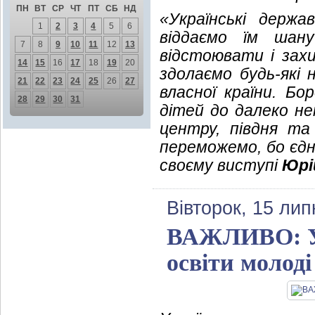
ПН
ВТ
СР
ЧТ
ПТ
СБ
НД
«Українські держа
1
2
3
4
5
6
віддаємо їм шан
7
8
9
10
11
12
13
відстоювати і зах
14
15
16
17
18
19
20
здолаємо будь-які 
21
22
23
24
25
26
27
власної країни. Бо
28
29
30
31
дітей до далеко нем
центру, півдня та 
переможемо, бо єдні
своєму виступі
Юрі
Вівторок, 15 лип
ВАЖЛИВО: Укр
освіти молод