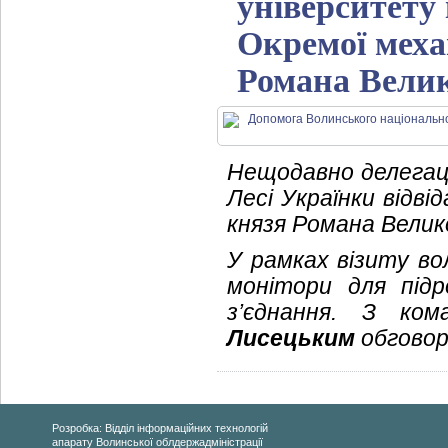
університету 
Окремої меха
Романа Вели
Нещодавно делегаці
Лесі Українки відві
князя Романа Велик
У рамках візиту во
монітори для підр
з’єднання. З ко
Лисецьким
обговор
Розробка: Відділ інформаційних технологій
апарату Волинської облдержадміністрації