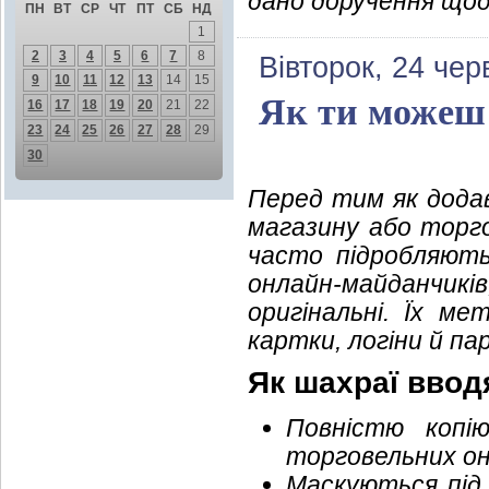
дано доручення щод
ПН
ВТ
СР
ЧТ
ПТ
СБ
НД
1
2
3
4
5
6
7
8
Вівторок, 24 чер
9
10
11
12
13
14
15
Як ти можеш
16
17
18
19
20
21
22
23
24
25
26
27
28
29
30
Перед тим як додав
магазину або торго
часто підробляють
онлайн-майданчикі
оригінальні. Їх м
картки, логіни й пар
Як шахраї ввод
Повністю копі
торговельних о
Маскуються під