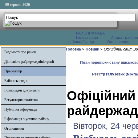
09 серпня 2026
РАЙОННА РАДА
Голова ради
Апарат районн
районної ради
Оголошення
Головна
>
Новини
>
Офіційний сайт Во
Відомості про район
Діяльність райдержадміністрації
План перевірки стану військово
Прес-центр
Реєстр галузевих (міжгал
Район сьогодні
Розпорядчі документи
Офіційний
Регуляторна політика
райдержадм
Публічна інформація
Інформація з установ району
Вівторок, 24 чер
Оголошення