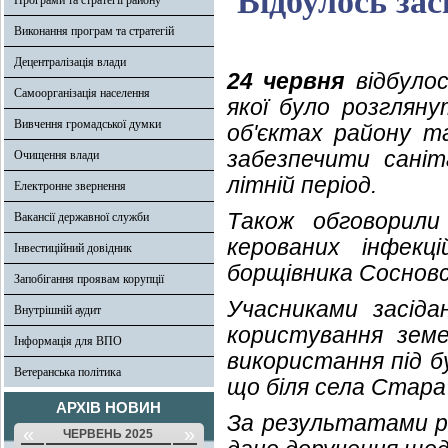
Відбулось зас
Програми та стратегії району
Виконання програм та стратегій
Децентралізація влади
24 червня
відбулос
Самоорганізація населення
якої було розгляну
Вивчення громадської думки
об'єктах району та
забезпечити саніт
Очищення влади
літній період.
Електронне звернення
Також обговорили 
Вакансії державної служби
керованих інфекц
Інвестиційний довідник
борщівника Сосновс
Запобігання проявам корупції
Учасниками засід
Внутрішній аудит
користування земе
Інформація для ВПО
використання під б
Ветеранська політика
що біля села Стара
АРХІВ НОВИН
За результатами ро
«
»
ЧЕРВЕНЬ 2025