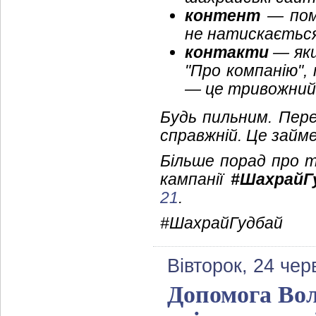
контент
— поми
не натискається
контакти
— якщ
"Про компанію",
— це тривожний
Будь пильним. Пер
справжній. Це займе
Більше порад про т
кампанії
#ШахрайГ
21
.
#ШахрайГудбай
Вівторок, 24 чер
Допомога Вол