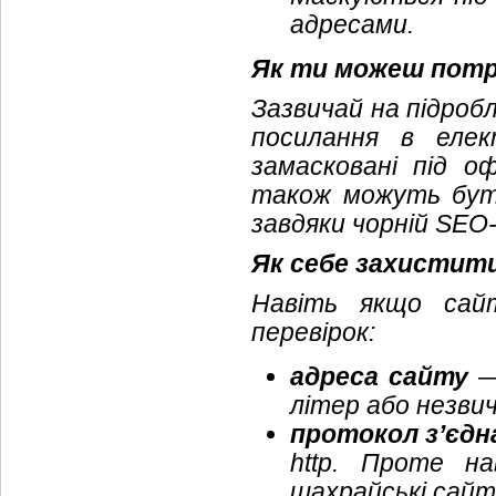
адресами.
Як ти можеш потр
Зазвичай на підроб
посилання в елек
замасковані під оф
також можуть бут
завдяки чорній SEO-
Як себе захистит
Навіть якщо сайт
перевірок:
адреса сайту
— 
літер або незвич
протокол з’єдн
http
. Проте на
шахрайські сайти