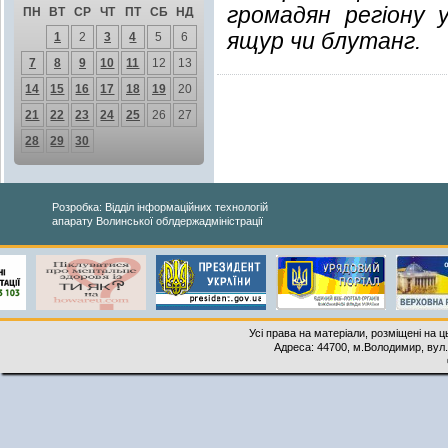
громадян регіону 
ПН
ВТ
СР
ЧТ
ПТ
СБ
НД
ящур чи блутанг.
1
2
3
4
5
6
7
8
9
10
11
12
13
14
15
16
17
18
19
20
21
22
23
24
25
26
27
28
29
30
Розробка: Відділ інформаційних технологій
апарату Волинської облдержадміністрації
Усі права на матеріали, розміщені на 
Адреса: 44700, м.Володимир, вул. 