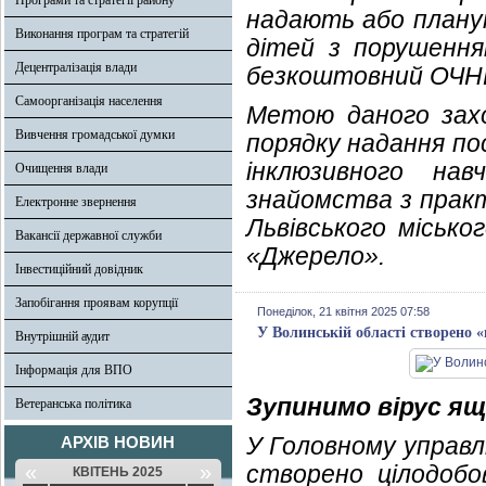
Програми та стратегії району
надають або планую
Виконання програм та стратегій
дітей з порушення
Децентралізація влади
безкоштовний ОЧНИ
Самоорганізація населення
Метою даного захо
Вивчення громадської думки
порядку надання по
інклюзивного нав
Очищення влади
знайомства з практ
Електронне звернення
Львівського місько
Вакансії державної служби
«Джерело».
Інвестиційний довідник
Запобігання проявам корупції
Понеділок, 21 квітня 2025 07:58
У Волинській області створено 
Внутрішній аудит
Інформація для ВПО
Зупинимо вірус ящ
Ветеранська політика
У Головному управл
АРХІВ НОВИН
«
»
створено цілодобов
КВІТЕНЬ 2025