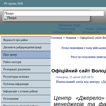
09 серпня 2026
РАЙОННА РАДА
Голова ради
Апарат районн
районної ради
Оголошення
Головна
>
Новини
>
Офіційний сайт Во
Відомості про район
Діяльність райдержадміністрації
План перевірки стану військово
Прес-центр
Реєстр галузевих (міжгал
Район сьогодні
Розпорядчі документи
Офіційний сайт Волод
Регуляторна політика
Понеділок, 21 квітня 2025 08:31
Навчальний захід від центру «Д
Публічна інформація
Інформація з установ району
Центр «Джерело» (
Оголошення
менеджерів та фах