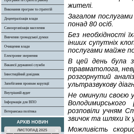
Програми та стратегії району
жителі.
Виконання програм та стратегій
Загалом послугами 
Децентралізація влади
понад 80 осіб.
Самоорганізація населення
Без необхідності ї
Вивчення громадської думки
інших супутніх кло
Очищення влади
послугами майже по
Електронне звернення
В цей день була з
Вакансії державної служби
травматолога, невр
Інвестиційний довідник
розгорнутий аналіз
ультразвукову діаг
Запобігання проявам корупції
Внутрішній аудит
Не оминули своєю у
Володимирського
Інформація для ВПО
розповіли учням Ст
Ветеранська політика
звичок та шляхи їх 
АРХІВ НОВИН
Можливість скори
«
»
ЛИСТОПАД 2025