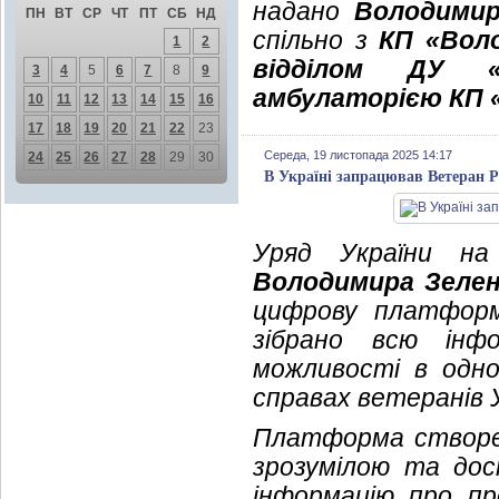
надано
Володимир
ПН
ВТ
СР
ЧТ
ПТ
СБ
НД
спільно з
КП «Вол
1
2
відділом ДУ 
3
4
5
6
7
8
9
амбулаторією КП
10
11
12
13
14
15
16
17
18
19
20
21
22
23
Середа, 19 листопада 2025 14:17
24
25
26
27
28
29
30
В Україні запрацював Ветеран P
Уряд України на
Володимира Зелен
цифрову платформу
зібрано всю інф
можливості в одно
справах ветеранів У
Платформа створе
зрозумілою та дос
інформацію про про