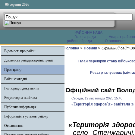
06 серпня 2026
РАЙОННА РАДА
Голова ради
Апарат районн
районної ради
Оголошення
Головна
>
Новини
>
Офіційний сайт Во
Відомості про район
Діяльність райдержадміністрації
План перевірки стану військово
Прес-центр
Реєстр галузевих (міжгал
Район сьогодні
Розпорядчі документи
Офіційний сайт Волод
Регуляторна політика
Середа, 19 листопада 2025 15:48
«Територія здоров'я» завітала в
Публічна інформація
Інформація з установ району
«Територія здоров
Оголошення
село Стенжаричі, 