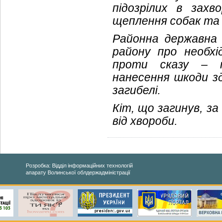
підозрілих в зах
щеплення собак та 
Районна державна 
району про необхі
проти сказу – п
нанесення шкоди зд
загибелі.
Кіт, що загинув, з
від хвороби.
Розробка: Відділ інформаційних технологій
апарату Волинської облдержадміністрації