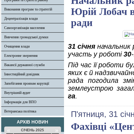
Начальник ра
Програми та стратегії району
Юрій Лобач вз
Виконання програм та стратегій
Децентралізація влади
ради
Самоорганізація населення
Вивчення громадської думки
31 січня
начальник р
Очищення влади
участь у роботі
30
Електронне звернення
Під час її роботи 
Вакансії державної служби
яких є й надзвичай
Інвестиційний довідник
рада погодила зм
Запобігання проявам корупції
землеустрою зага
Внутрішній аудит
га
.
Інформація для ВПО
Ветеранська політика
П'ятниця, 31 січ
АРХІВ НОВИН
Фахівці «Цен
«
»
СІЧЕНЬ 2025