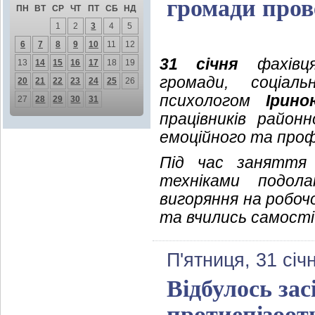
громади пров
ПН
ВТ
СР
ЧТ
ПТ
СБ
НД
1
2
3
4
5
6
7
8
9
10
11
12
31 січня
фахівця
13
14
15
16
17
18
19
громади, соціа
20
21
22
23
24
25
26
психологом
Ірин
27
28
29
30
31
працівників район
емоційного та проф
Під час заняття 
техніками подол
вигоряння на робочо
та вчились самості
П'ятниця, 31 січ
Відбулось за
протиепізооти