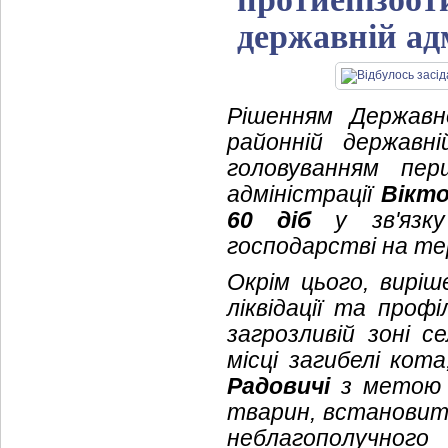
державній адм
Рішенням Державно
районній державн
головуванням пер
адміністрації
Вікт
60 діб
у зв'язку
господарстві на те
Окрім цього, вирі
ліквідації та про
загрозливій зоні 
місці загибелі кот
Радовичі
з метою 
тварин, встановит
неблагополучного