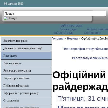
08 серпня 2026
РАЙОННА РАДА
Голова ради
Апарат районн
районної ради
Оголошення
Головна
>
Новини
>
Офіційний сайт Во
Відомості про район
Діяльність райдержадміністрації
План перевірки стану військово
Прес-центр
Реєстр галузевих (міжгал
Район сьогодні
Розпорядчі документи
Офіційний
Регуляторна політика
райдержадм
Публічна інформація
Інформація з установ району
П'ятниця, 31 січ
Оголошення