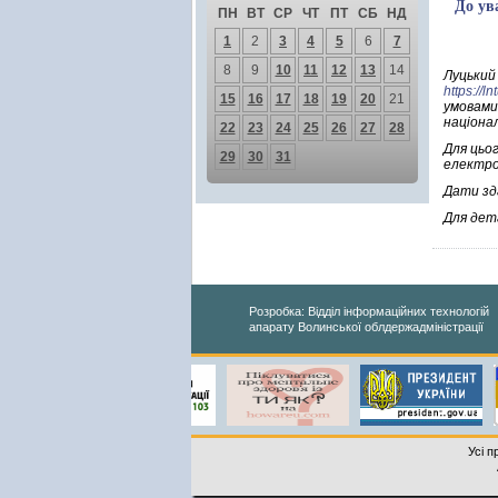
До ув
ПН
ВТ
СР
ЧТ
ПТ
СБ
НД
1
2
3
4
5
6
7
8
9
10
11
12
13
14
Луцький
https://
15
16
17
18
19
20
21
умовами 
націона
22
23
24
25
26
27
28
Для цьог
29
30
31
електро
Дати зда
Для дет
Розробка: Відділ інформаційних технологій
апарату Волинської облдержадміністрації
Усі п