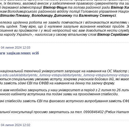
н, їх безпеки, вагомий внесок у забезпечення правового суверенітету та 
ї державної адміністрації
Віктор Фіщук
та голова районної ради
Віктор Хи
кам Володимирського районного відділу поліції Головного управління Націон
,
Віталію Плеваку
,
Володимиру Дитинюку
та
Валентину Семенусі
.
елегка щоденна робота не завжди помічається і відзначається жителями на
ють щодня. Тому вірю, що й належне загальне визнання невдовзі прийде. З
 рішення ви приймаєте і у який непростий час вам доводиться нести службу
а народу України!»,- наголосив у своєму вітальному слові
Віктор Сергійови
 04 липня 2024 12:03
аги зацікавлених осіб
 національний технічний університет запрошує на навчання на ОС Магістр 
lntu.edu.ua/uk/abituriyentu_/umovy-vstupu/abituriyentu_/umovy-vstupu/umovy-vstup
ються спеціальними умовами вступу, зокрема учасників бойових дій, які м
ди замість здачі ЄВІ та ЄФВВ на навчання на денну та заочну форму.
о вам необхідно звернутись у наш університет в період з 2 липня по 26 липн
нного кабінету вступника та подачі заяви на проходження співбесіди.
чі співбесіди замість ЄВІ та фахового вступного випробування замість ЄФВВ:
альної консультації просимо звертатись за тел. 0990846402 (Рябих Наталя
 04 липня 2024 12:02