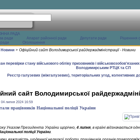
ОННА РАДА
ва ради
Апарат районної ради
Депутати ради
Рішенння с
 ради
Оголошення
Новини
>
Офіційний сайт Володимирської райдержадміністрації - Новини
ан перевірки стану військового обліку призовників і військовозобов'язани
Володимирським РТЦК та СП
Реєстр галузевих (міжгалузевих), територіальних угод, колективних до
йний сайт Володимирської райдержадміні
 04 липня 2024 16:59
тали працівників Національної поліції України
оку Указом Президента України щорічно,
4 липня
, в країні відзначається о
аціональної поліції України
.
аючи важливість щоденної нелегкої роботи працівників органів правопоряд