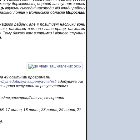
захисту державності, перший заступник голови
ць
вручили сьогодні нагороди від влади району
альної поліції у Волинській області
Мирославі
шого району, але її позитивні наслідки вони
наю, наскільки важлива ваша праця, наскільки
. Тому бажаю вам витримки і вірного служіння
ч
.
за 49 освітніми програмами
u-dlya-zdobuttya-stupenya-mahistr
здобувачів, які
ають право вступати за результатами
я для реєстрації пільги, створення
 17 липня, 18 липня, 23 липня, 26 липня, 27
).