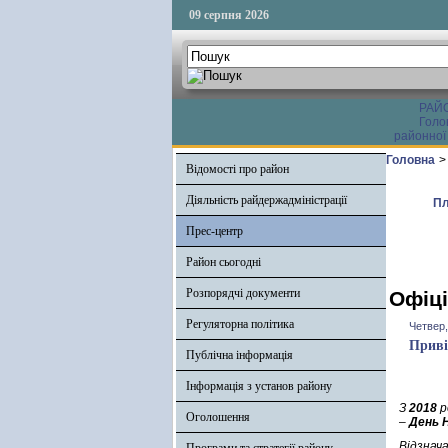
09 серпня 2026
РАЙ
Голо
районної
Головна
>
Відомості про район
Діяльність райдержадміністрації
Пл
Прес-центр
Район сьогодні
Розпорядчі документи
Офіці
Регуляторна політика
Четвер,
Приві
Публічна інформація
Інформація з установ району
З
2018
р
Оголошення
–
День Н
Відзнач