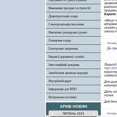
Програми та стратегії району
громадя
районно
Виконання програм та стратегій
працівни
Барило
Децентралізація влади
«Ваша н
відчува
Самоорганізація населення
складні
закону т
Вивчення громадської думки
Очищення влади
Четвер,
До ув
Електронне звернення
Вакансії державної служби
Луцький
Інвестиційний довідник
https://
користу
Запобігання проявам корупції
співбесі
Внутрішній аудит
Для цьог
електро
Інформація для ВПО
Дати зда
липня.
Ветеранська політика
Для дет
АРХІВ НОВИН
«
»
ЛИПЕНЬ 2024
Четвер,