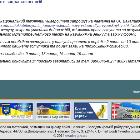
аги зацікавлених осіб
 національний технічний університет запрошує на навчання на ОС Бакалавр
lntu.edu.ua/uk/abituriyentu_/umovy-vstupu/umovy-vstupu-dlya-vypusknykiv-shkil
здоб
вступу, зокрема учасників бойових дій, які мають право вступати за резуль
льного мультипредметного тесту на навчання на денну та заочну форму.
о вам необхідно звернутись у наш університет в період з 2 липня по 10 липн
нного кабінету вступника та подачі заяви на проходження співбесіди.
чі співбесіди: 9 липня, 13 липня, 16 липня, 19 липня.
альної консультації просимо звертатись за тел. 0990846402 (Рябих Наталя
Воло
рава на матеріали, розміщені на цьому сайті, належать Володимирській райдержадмініст
Адреса: 44700, м.Володимир, вул. Небесної Сотні, 3, т.24467, E-mail: post@vvadm.gov.u
© 2014
vvadm.gov.ua