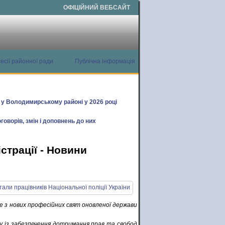
ОФІЦІЙНИЙ ВЕБСАЙТ
есії районної ради
Публічна інформація
х у Володимирському районі у 2026 році
говорів, змін і доповнень до них
страції - Новини
дне з нових професійних свят оновленої держави
ку із забезпечення дотримання прав та свобод