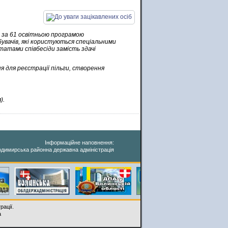
 за 61 освітньою програмою
увачів, які користуються спеціальними
татами співбесіди замість здачі
я для реєстрації пільги, створення
).
Інформаційне наповнення:
димирська районна державна адміністрація
рації.
a