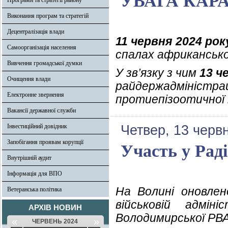
УВАГА КАР
Програми та стратегії району
Виконання програм та стратегій
Децентралізація влади
11 червня 2024 рок
Самоорганізація населення
спалах африкансько
Вивчення громадської думки
У зв’язку з чим
13 ч
Очищення влади
райдержадміністраці
Електронне звернення
протиепізоотичної к
Вакансії державної служби
Інвестиційний довідник
Четвер, 13 черв
Запобігання проявам корупції
Участь у Раді
Внутрішній аудит
Інформація для ВПО
На Волині оновлен
Ветеранська політика
військовій адмін
АРХІВ НОВИН
Володимирської РВА
«
»
ЧЕРВЕНЬ 2024