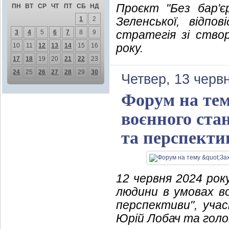
Проєкт "Без бар'єр
ПН
ВТ
СР
ЧТ
ПТ
СБ
НД
Зеленської, відпо
1
2
стратегія зі створ
3
4
5
6
7
8
9
року.
10
11
12
13
14
15
16
17
18
19
20
21
22
23
24
25
26
27
28
29
30
Четвер, 13 черв
Форум на тем
воєнного ста
та перспекти
12 червня 2024 рок
людини в умовах во
перспективи", уча
Юрій Лобач та голо