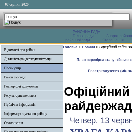
07 серпня 2026
РАЙОННА РАДА
Голова ради
Апарат районн
районної ради
Оголошення
Головна
>
Новини
>
Офіційний сайт Во
Відомості про район
Діяльність райдержадміністрації
План перевірки стану військово
Прес-центр
Реєстр галузевих (міжгал
Район сьогодні
Розпорядчі документи
Офіційний
Регуляторна політика
райдержадм
Публічна інформація
Інформація з установ району
Четвер, 13 черв
Оголошення