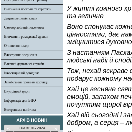
Програми та стратегії району
У житті кожного хр
Виконання програм та стратегій
та величне.
Децентралізація влади
Воно спонукає кожн
Самоорганізація населення
цінностями, дає на
Вивчення громадської думки
зміцнитися духовно
Очищення влади
З настанням Пасхаль
Електронне звернення
людські надії й спод
Вакансії державної служби
Тож, нехай яскраве 
Інвестиційний довідник
подарує кожному над
Запобігання проявам корупції
Хай це весняне свя
Внутрішній аудит
емоцій, запахом печ
Інформація для ВПО
почуттям щирої ві
Ветеранська політика
Хай від сьогодні і 
АРХІВ НОВИН
добром, а серця – л
«
»
ТРАВЕНЬ 2024