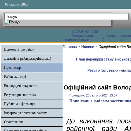
07 серпня 2026
РАЙОННА РАДА
Голова ради
Апарат районн
районної ради
Оголошення
Головна
>
Новини
>
Офіційний сайт Во
Відомості про район
Діяльність райдержадміністрації
План перевірки стану військово
Прес-центр
Реєстр галузевих (міжгал
Район сьогодні
Розпорядчі документи
Офіційний сайт Волод
Регуляторна політика
Понеділок, 26 лютого 2024 13:57
Привітали з ювілеєм заступника
Публічна інформація
Інформація з установ району
До виконання поса
Оголошення
районної ради
А