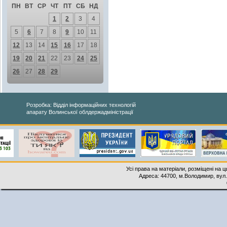
ПН
ВТ
СР
ЧТ
ПТ
СБ
НД
1
2
3
4
5
6
7
8
9
10
11
12
13
14
15
16
17
18
19
20
21
22
23
24
25
26
27
28
29
Розробка: Відділ інформаційних технологій
апарату Волинської облдержадміністрації
Усі права на матеріали, розміщені на 
Адреса: 44700, м.Володимир, вул. 