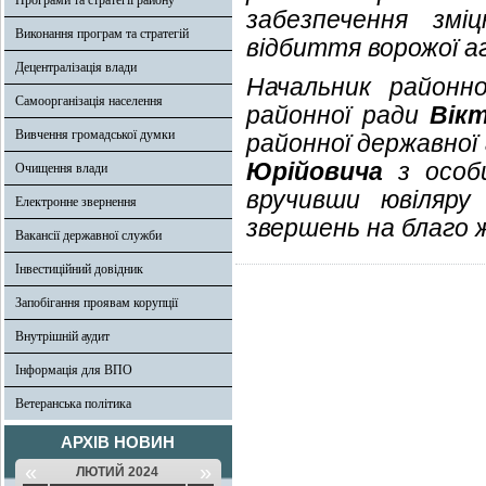
Програми та стратегії району
забезпечення зміц
Виконання програм та стратегій
відбиття ворожої аг
Децентралізація влади
Начальник районно
Самоорганізація населення
районної ради
Вік
Вивчення громадської думки
районної державної
Юрійовича
з особ
Очищення влади
вручивши ювіляру
Електронне звернення
звершень на благо 
Вакансії державної служби
Інвестиційний довідник
Запобігання проявам корупції
Внутрішній аудит
Інформація для ВПО
Ветеранська політика
АРХІВ НОВИН
«
»
ЛЮТИЙ 2024