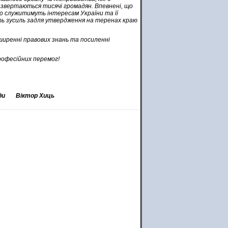
 звертаються тисячі громадян. Впевнені, що
но служитимуть інтересам України та її
ть зусиль задля утвердження на теренах краю
ширенні правових знань та посиленні
рофесійних перемог!
ди
Віктор Хиць