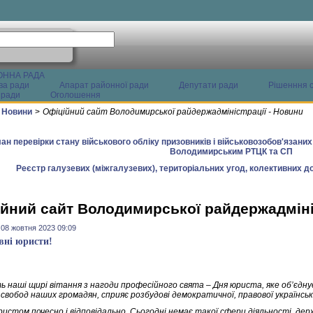
ОННА РАДА
ва ради
Апарат районної ради
Депутати ради
Рішенння с
 ради
Оголошення
Новини
>
Офіційний сайт Володимирської райдержадміністрації - Новини
ан перевірки стану військового обліку призовників і військовозобов'язани
Володимирським РТЦК та СП
Реєстр галузевих (міжгалузевих), територіальних угод, колективних до
йний сайт Володимирської райдержадміні
 08 жовтня 2023 09:09
ні юристи!
ь наші щирі вітання з нагоди професійного свята – Дня юриста, яке об’єдну
 свобод наших громадян, сприяє розбудові демократичної, правової українськ
стом почесно і відповідально. Сьогодні немає такої сфери діяльності, держ