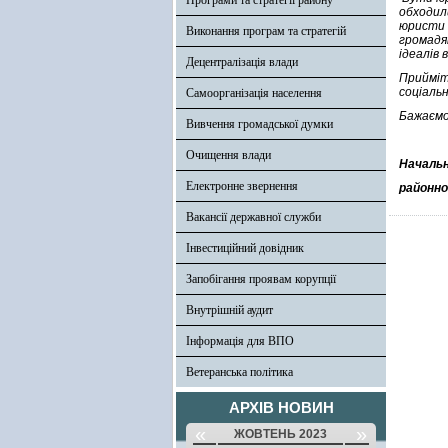
Програми та стратегії району
обходил
юристи 
Виконання програм та стратегій
громадя
ідеалів
Децентралізація влади
Прийміт
соціаль
Самоорганізація населення
Бажаємо
Вивчення громадської думки
Очищення влади
Начальн
Електронне звернення
районної
Вакансії державної служби
Інвестиційний довідник
Запобігання проявам корупції
Внутрішній аудит
Інформація для ВПО
Ветеранська політика
АРХІВ НОВИН
«
»
ЖОВТЕНЬ 2023