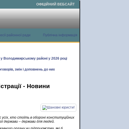
ОФІЦІЙНИЙ ВЕБСАЙТ
есії районної ради
Публічна інформація
х у Володимирському районі у 2026 році
говорів, змін і доповнень до них
страції - Новини
є усіх, хто стоїть в обороні конституційних
ої держави – держави для людей.
авного органу чи підприємства, які б