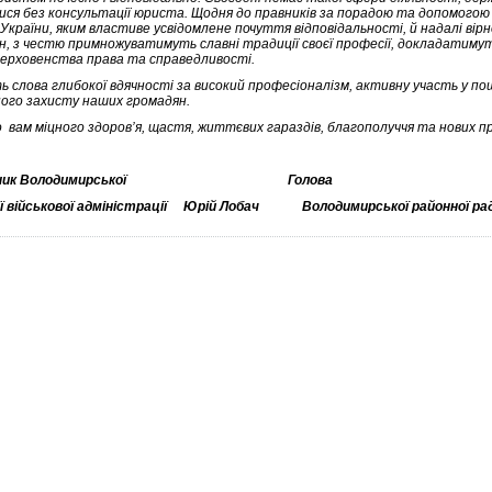
ися без консультації юриста. Щодня до правників за порадою та допомогою
України, яким властиве усвідомлене почуття відповідальності, й надалі вір
н, з честю примножуватимуть славні традиції своєї професії, докладатиму
 верховенства права та справедливості.
ь слова глибокої вдячності за високий професіоналізм, активну участь у по
ного захисту наших громадян.
 вам міцного здоров’я, щастя, життєвих гараздів, благополуччя та нових п
ик Володимирської
Голова
 військової адміністрації
Юрій Лобач
Володимирської районної ра