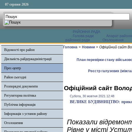
07 серпня 2026
РАЙОННА РАДА
Голова ради
Апарат районн
районної ради
Оголошення
Головна
>
Новини
>
Офіційний сайт Во
Відомості про район
Діяльність райдержадміністрації
План перевірки стану військово
Прес-центр
Реєстр галузевих (міжгал
Район сьогодні
Розпорядчі документи
Офіційний сайт Волод
Регуляторна політика
Субота, 30 жовтня 2021 12:48
ВЕЛИКЕ БУДІВНИЦТВО: прикорд
Публічна інформація
Інформація з установ району
Показали відремонт
Оголошення
Рівне у місті Устил