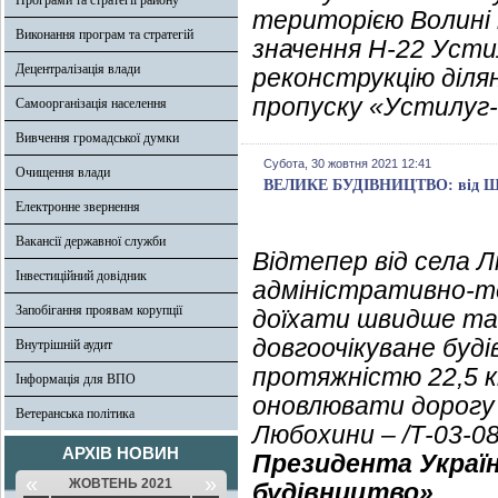
Програми та стратегії району
територією Волині
Виконання програм та стратегій
значення Н-22 Устил
Децентралізація влади
реконструкцію ділян
пропуску «Устилуг-З
Самоорганізація населення
Вивчення громадської думки
Субота, 30 жовтня 2021 12:41
Очищення влади
ВЕЛИКЕ БУДІВНИЦТВО: від Шац
Електронне звернення
Вакансії державної служби
Відтепер від села 
Інвестиційний довідник
адміністративно-т
Запобігання проявам корупції
доїхати швидше та
довгоочікуване буд
Внутрішній аудит
протяжністю 22,5 к
Інформація для ВПО
оновлювати дорогу Т
Ветеранська політика
Любохини – /Т-03-08
АРХІВ НОВИН
Президента Украї
«
»
ЖОВТЕНЬ 2021
будівництво».