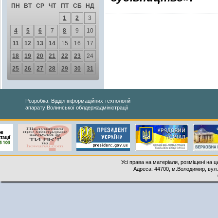
ПН
ВТ
СР
ЧТ
ПТ
СБ
НД
1
2
3
4
5
6
7
8
9
10
11
12
13
14
15
16
17
18
19
20
21
22
23
24
25
26
27
28
29
30
31
Розробка: Відділ інформаційних технологій
апарату Волинської облдержадміністрації
Усі права на матеріали, розміщені на 
Адреса: 44700, м.Володимир, вул. 