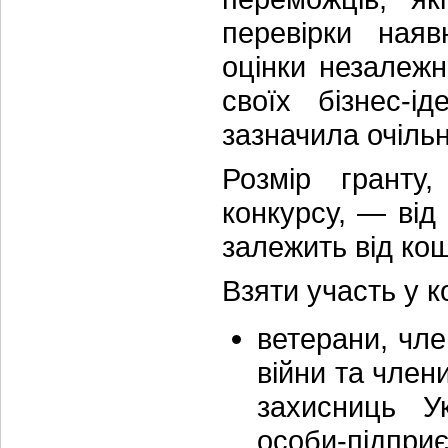
перевірки наяв
оцінки незалежн
своїх бізнес-
зазначила очіль
Розмір гранту
конкурсу, — від
залежить від ко
Взяти участь у к
ветерани, чле
війни та член
захисниць Ук
особи-підприє