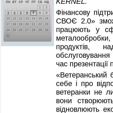
KERNEL.
ПН
ВТ
СР
ЧТ
ПТ
СБ
НД
1
2
Фінансову підт
3
4
5
6
7
8
9
10
11
12
13
14
15
16
СВОЄ 2.0» змож
17
18
19
20
21
22
23
працюють у сфе
24
25
26
27
28
29
30
металообробки,
31
продуктів, 
обслуговування 
час презентації 
«Ветеранський 
себе і про відп
ветеранки не л
вони створюють
відновлюють ек