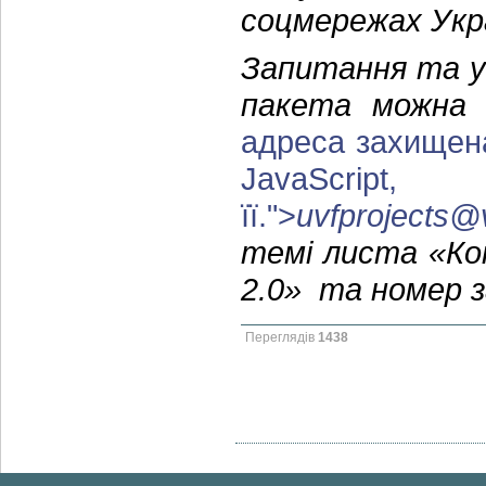
соцмережах Укр
Запитання та у
пакета можна
адреса захищена
JavaScr
її.
">
uvfprojects@
темі листа
«
Ко
2.0
»
та номер з
Переглядів
1438