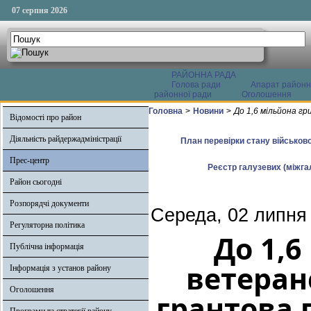
07 серпня 2026
РАЙОННА РАДА
Голова ради
Апарат районн
районної ради
Оголошення
Головна
>
Новини
>
До 1,6 мільйона г
Відомості про район
Діяльність райдержадміністрації
План перевірки стану військово
Прес-центр
Реєстр галузевих (міжгал
Район сьогодні
Розпорядчі документи
Середа, 02 липня
Регуляторна політика
До 1,6
Публічна інформація
ветеран
Інформація з установ району
Оголошення
грантова 