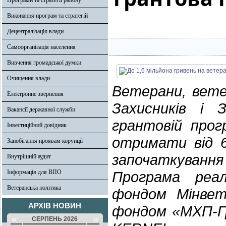
Програми та стратегії району
Виконання програм та стратегій
Децентралізація влади
Самоорганізація населення
Вивчення громадської думки
Очищення влади
Ветерани, вете
Електронне звернення
Захисників і
Вакансії державної служби
грантовій про
Інвестиційний довідник
отримати від 6
Запобігання проявам корупції
започаткуванн
Внутрішній аудит
Інформація для ВПО
Програма реал
Ветеранська політика
фондом Мінвет
АРХІВ НОВИН
фондом
«
МХП-Г
«
»
СЕРПЕНЬ 2026