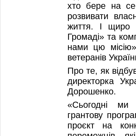
хто бере на се
розвивати влас
життя. І щиро
Громаді» та ком
нами цю місію»
ветеранів Украї
Про те, як відб
директорка Укр
Дорошенко.
«Сьогодні ми
грантову прогр
проєкт на ко
переможців, як