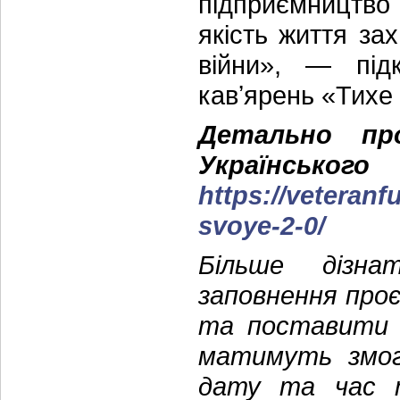
підприємництво
якість життя зах
війни», — під
кавʼярень «Тихе
Детально пр
Українськ
https://veteranf
svoye-2-0/
Більше дізна
заповнення про
та поставити 
матимуть змогу
дату та час т