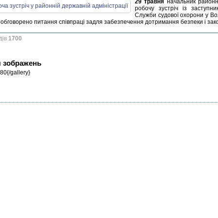
29 травня
начальник районно
робочу зустріч із заступни
Служби судової охорони у Во
 обговорено питання співпраці задля забезпечення дотримання безпеки і зако
дів
1700
я зображень
80{/gallery}