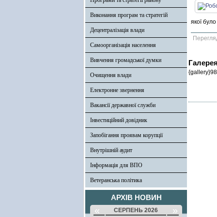
Програми та стратегії району
Виконання програм та стратегій
якої було
Децентралізація влади
Перегля
Самоорганізація населення
Вивчення громадської думки
Галере
{gallery}98
Очищення влади
Електронне звернення
Вакансії державної служби
Інвестиційний довідник
Запобігання проявам корупції
Внутрішній аудит
Інформація для ВПО
Ветеранська політика
АРХІВ НОВИН
«
»
СЕРПЕНЬ 2026