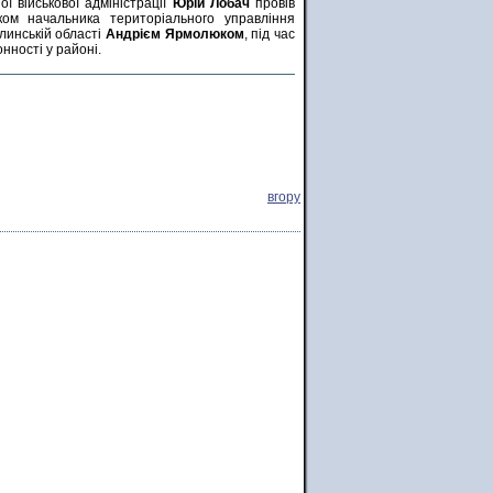
ї військової адміністрації
Юрій Лобач
провів
ком начальника територіального управління
линській області
Андрієм Ярмолюком
, під час
нності у районі.
вгору