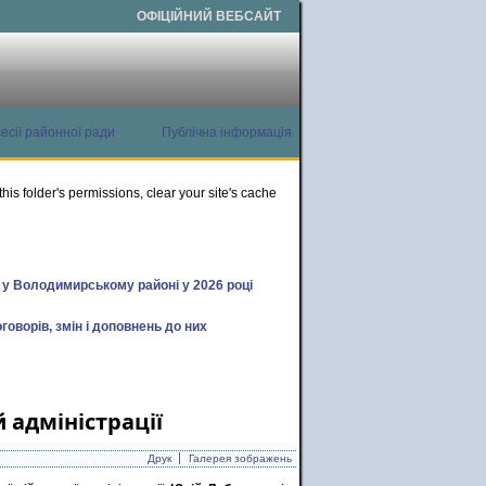
ОФІЦІЙНИЙ ВЕБСАЙТ
есії районної ради
Публічна інформація
this folder's permissions, clear your site's cache
х у Володимирському районі у 2026 році
говорів, змін і доповнень до них
 адміністрації
Друк
Галерея зображень