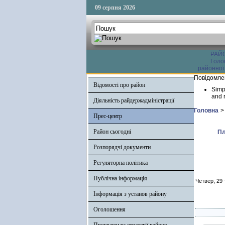
09 серпня 2026
РАЙ
Голо
районної
Повідомле
Відомості про район
Simp
and r
Діяльність райдержадміністрації
Головна
>
Прес-центр
Район сьогодні
Пл
Розпорядчі документи
Регуляторна політика
Публічна інформація
Четвер, 29 
Інформація з установ району
Оголошення