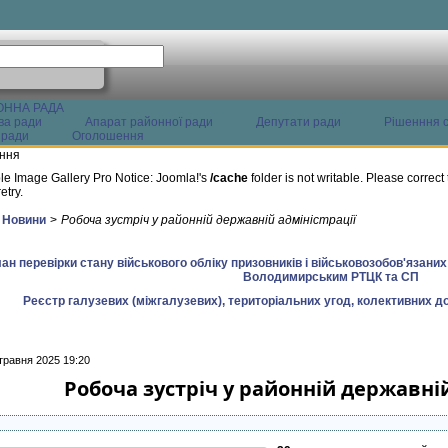
ОННА РАДА
ва ради
Апарат районної ради
Депутати ради
Рішенння с
 ради
Оголошення
ння
le Image Gallery Pro Notice: Joomla!'s
/cache
folder is not writable. Please correct 
etry.
Новини
>
Робоча зустріч у районній державній адміністрації
ан перевірки стану військового обліку призовників і військовозобов'язани
Володимирським РТЦК та СП
Реєстр галузевих (міжгалузевих), територіальних угод, колективних до
травня 2025 19:20
Робоча зустріч у районній державній