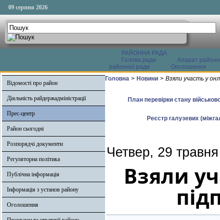
09 серпня 2026
РАЙОННА РАДА
Голова ради
Апарат районн
районної ради
Оголошення
Головна
>
Новини
>
Взяли участь у онл
Відомості про район
Діяльність райдержадміністрації
План перевірки стану військово
Прес-центр
Реєстр галузевих (міжгал
Район сьогодні
Розпорядчі документи
Четвер, 29 травня
Регуляторна політика
Взяли уч
Публічна інформація
під
Інформація з установ району
Оголошення