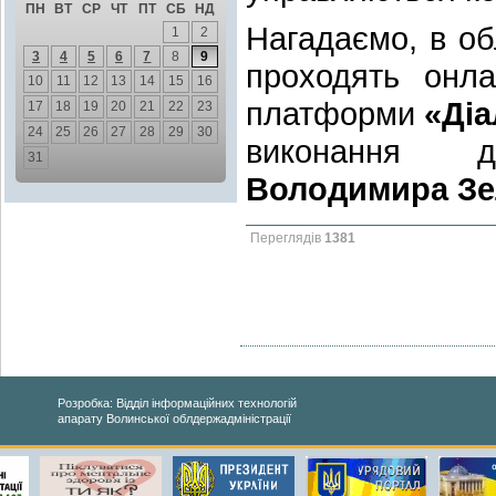
ПН
ВТ
СР
ЧТ
ПТ
СБ
НД
Нагадаємо, в об
1
2
3
4
5
6
7
8
9
проходять онла
10
11
12
13
14
15
16
платформи
«Діа
17
18
19
20
21
22
23
24
25
26
27
28
29
30
виконання 
31
Володимира Зе
Переглядів
1381
Розробка: Відділ інформаційних технологій
апарату Волинської облдержадміністрації