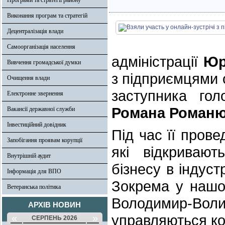
Програми та стратегії району
Виконання програм та стратегій
Децентралізація влади
Самоорганізація населення
адміністрації
Юр
Вивчення громадської думки
з підприємцями 
Очищення влади
заступника гол
Електронне звернення
Романа Роман
Вакансії державної служби
Інвестиційний довідник
Під час її пров
Запобігання проявам корупції
які відкриваю
Внутрішній аудит
бізнесу в індуст
Інформація для ВПО
Зокрема у нашо
Ветеранська політика
Володимир-Воли
АРХІВ НОВИН
управляються ко
«
»
СЕРПЕНЬ 2026