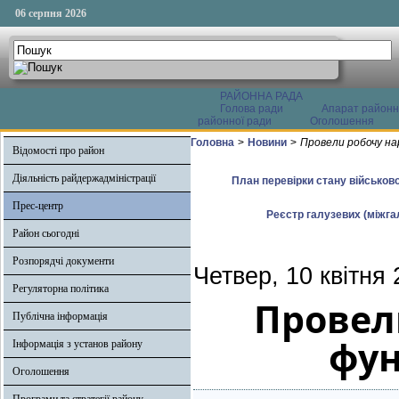
06 серпня 2026
РАЙОННА РАДА
Голова ради
Апарат районн
районної ради
Оголошення
Головна
>
Новини
>
Провели робочу на
Відомості про район
Діяльність райдержадміністрації
План перевірки стану військово
Прес-центр
Реєстр галузевих (міжгал
Район сьогодні
Розпорядчі документи
Четвер, 10 квітня
Регуляторна політика
Провел
Публічна інформація
фун
Інформація з установ району
Оголошення