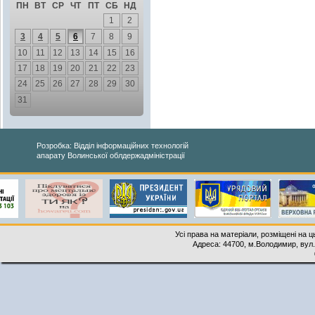
ПН
ВТ
СР
ЧТ
ПТ
СБ
НД
1
2
3
4
5
6
7
8
9
10
11
12
13
14
15
16
17
18
19
20
21
22
23
24
25
26
27
28
29
30
31
Розробка: Відділ інформаційних технологій
апарату Волинської облдержадміністрації
Усі права на матеріали, розміщені на 
Адреса: 44700, м.Володимир, вул. 