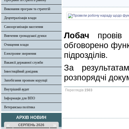
Програми та стратегії району
Виконання програм та стратегій
Децентралізація влади
Самоорганізація населення
Лобач
провів 
Вивчення громадської думки
обговорено функ
Очищення влади
підрозділів.
Електронне звернення
Вакансії державної служби
За результата
Інвестиційний довідник
розпорядчі доку
Запобігання проявам корупції
Внутрішній аудит
Переглядів
1503
Інформація для ВПО
Ветеранська політика
АРХІВ НОВИН
«
»
СЕРПЕНЬ 2026