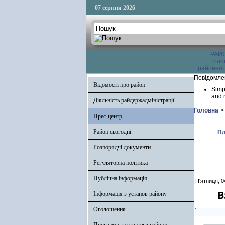
07 серпня 2026
РАЙ
Голо
районної
Повідомле
Відомості про район
Simp
and r
Діяльність райдержадміністрації
Головна
>
Прес-центр
Район сьогодні
Пл
Розпорядчі документи
Регуляторна політика
Публічна інформація
П'ятниця, 0
В
Інформація з установ району
Оголошення