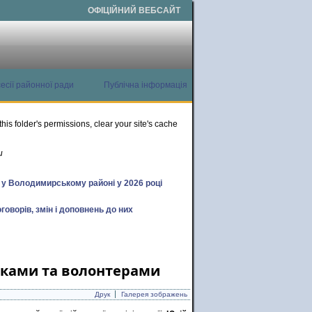
ОФІЦІЙНИЙ ВЕБСАЙТ
есії районної ради
Публічна інформація
this folder's permissions, clear your site's cache
и
х у Володимирському районі у 2026 році
говорів, змін і доповнень до них
никами та волонтерами
Друк
Галерея зображень