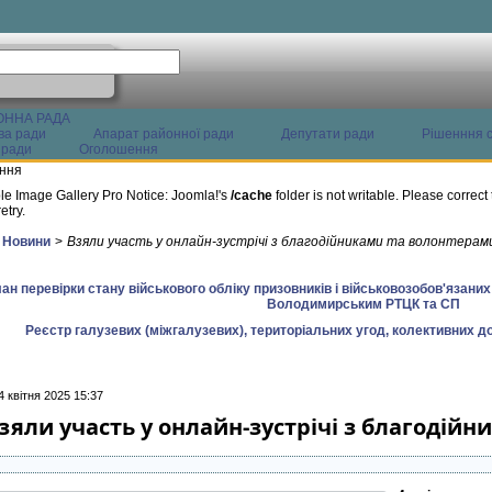
ОННА РАДА
ва ради
Апарат районної ради
Депутати ради
Рішенння с
 ради
Оголошення
ння
le Image Gallery Pro Notice: Joomla!'s
/cache
folder is not writable. Please correct 
etry.
Новини
>
Взяли участь у онлайн-зустрічі з благодійниками та волонтерам
ан перевірки стану військового обліку призовників і військовозобов'язани
Володимирським РТЦК та СП
Реєстр галузевих (міжгалузевих), територіальних угод, колективних до
4 квітня 2025 15:37
зяли участь у онлайн-зустрічі з благодій