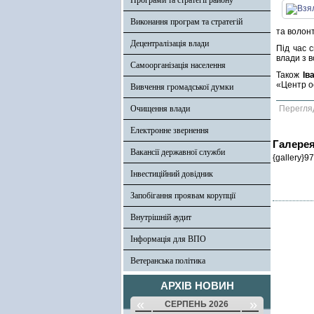
Програми та стратегії району
Виконання програм та стратегій
та волонт
Децентралізація влади
Під час 
влади з 
Самоорганізація населення
Також
Ів
«Центр о
Вивчення громадської думки
Очищення влади
Перегля
Електронне звернення
Галере
Вакансії державної служби
{gallery}97
Інвестиційний довідник
Запобігання проявам корупції
Внутрішній аудит
Інформація для ВПО
Ветеранська політика
АРХІВ НОВИН
«
»
СЕРПЕНЬ 2026