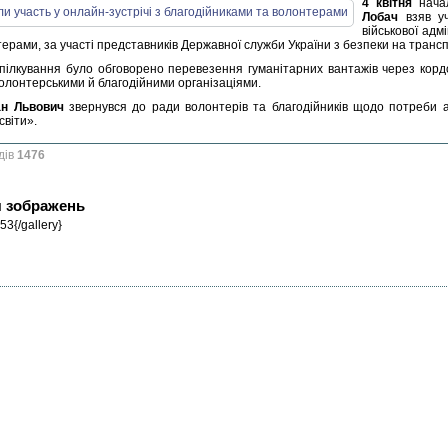
4 квітня
начал
Лобач
взяв уч
військової адм
ерами, за участі представників Державної служби України з безпеки на трансп
спілкування було обговорено перевезення гуманітарних вантажів через корд
волонтерськими й благодійними організаціями.
ан Львович
звернувся до ради волонтерів та благодійників щодо потреби а
світи».
дів
1476
я зображень
53{/gallery}