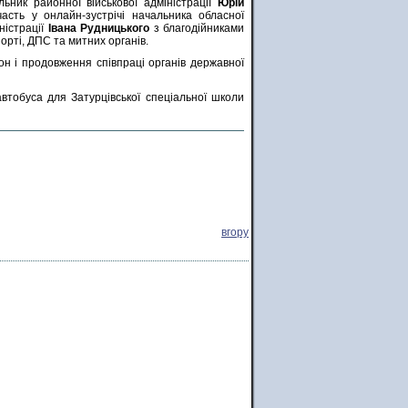
ьник районної військової адміністрації
Юрій
асть у онлайн-зустрічі начальника обласної
іністрації
Івана Рудницького
з благодійниками
орті, ДПС та митних органів.
он і продовження співпраці органів державної
втобуса для Затурцівської спеціальної школи
вгору