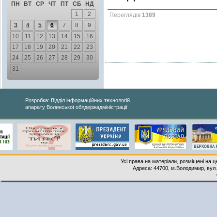
ПН
ВТ
СР
ЧТ
ПТ
СБ
НД
1
2
Переглядів
1389
3
4
5
6
7
8
9
10
11
12
13
14
15
16
17
18
19
20
21
22
23
24
25
26
27
28
29
30
31
Розробка: Відділ інформаційних технологій
апарату Волинської облдержадміністрації
Усі права на матеріали, розміщені на 
Адреса: 44700, м.Володимир, вул. 