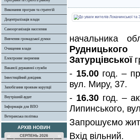
Програми та стратегії району
Виконання програм та стратегій
Децентралізація влади
Самоорганізація населення
начальника обл
Вивчення громадської думки
Рудницького
з
Очищення влади
Затурцівської
г
Електронне звернення
Вакансії державної служби
-
15.00
год. – п
Інвестиційний довідник
вул. Миру, 37.
Запобігання проявам корупції
-
16.30
год. – ак
Внутрішній аудит
Липинського, вул
Інформація для ВПО
Ветеранська політика
Запрошуємо жите
АРХІВ НОВИН
Вхід вільний.
«
»
СЕРПЕНЬ 2026