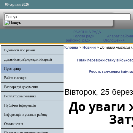
06 серпня 2026
РАЙОННА РАДА
Голова ради
Апарат районн
районної ради
Оголошення
Головна
>
Новини
>
До уваги жителів Л
Відомості про район
Діяльність райдержадміністрації
План перевірки стану військово
Прес-центр
Реєстр галузевих (міжгал
Район сьогодні
Розпорядчі документи
Вівторок, 25 бере
Регуляторна політика
До уваги 
Публічна інформація
Зат
Інформація з установ району
Оголошення