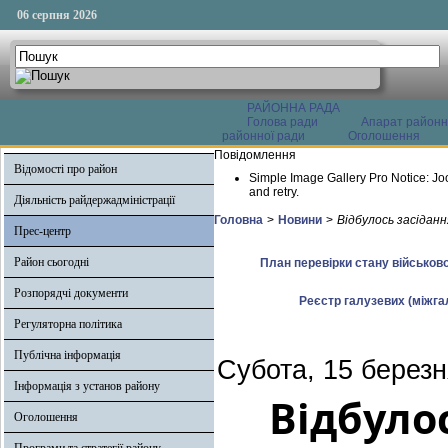
06 серпня 2026
РАЙОННА РАДА
Голова ради
Апарат районн
районної ради
Оголошення
Повідомлення
Відомості про район
Simple Image Gallery Pro Notice: Jo
and retry.
Діяльність райдержадміністрації
Головна
>
Новини
>
Відбулось засіданн
Прес-центр
Район сьогодні
План перевірки стану військово
Розпорядчі документи
Реєстр галузевих (міжгал
Регуляторна політика
Публічна інформація
Субота, 15 березн
Інформація з установ району
Відбуло
Оголошення