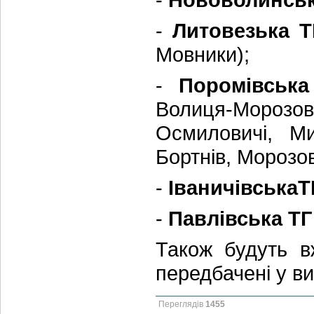
-
Литовезька
Т
Мовники);
-
Поромівська
Волиця-Морозови
Осмиловичі, М
Бортнів, Морозов
-
ІваничівськаТ
-
Павлівська ТГ
Також будуть вж
передбачені у в
Переглядів
1455