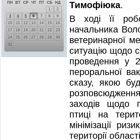
Тимофіюка
.
ПН
ВТ
СР
ЧТ
ПТ
СБ
НД
1
2
В ході її роб
3
4
5
6
7
8
9
10
11
12
13
14
15
16
начальника Воло
17
18
19
20
21
22
23
ветеринарної м
24
25
26
27
28
29
30
31
ситуацію щодо ск
проведення у 2
пероральної вак
сказу, якою буд
розповсюдження
заходів щодо п
птиці на терит
мінімізації ри
території області