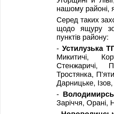
нашому районі, 
Серед таких зах
щодо ящуру зо
пунктів району:
-
Устилузька Т
Микитичі, Ко
Стенжаричі, П
Тростянка, П'яти
Дарницьке, Ізов,
-
Володимирсь
Заріччя, Орані, 
-
Нововолинсь