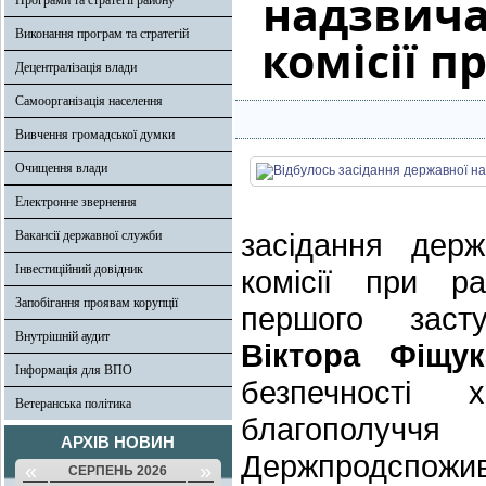
надзвича
Програми та стратегії району
Виконання програм та стратегій
комісії п
Децентралізація влади
Самоорганізація населення
Вивчення громадської думки
Очищення влади
Електронне звернення
засідання держ
Вакансії державної служби
Інвестиційний довідник
комісії при ра
Запобігання проявам корупції
першого засту
Внутрішній аудит
Віктора Фіщук
Інформація для ВПО
безпечності 
Ветеранська політика
благополучч
АРХІВ НОВИН
Держпродспожив
«
»
СЕРПЕНЬ 2026