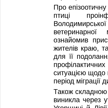
Про епізоотичну
птиці проін
Володимирськ
ветеринарної
ознайомив прис
жителів краю, т
для її подолан
профілактични
ситуацією щодо
період міграції д
Також складною 
виникла через 
Угорщині й Ліві