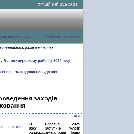
ОФІЦІЙНИЙ ВЕБСАЙТ
есії районної ради
Публічна інформація
нальнопатріотичного виховання
х у Володимирському районі у 2026 році
говорів, змін і доповнень до них
проведення заходів
иховання
Друк
11 березня 2025
року
заступник голови
райдержадміністрації
Ірина