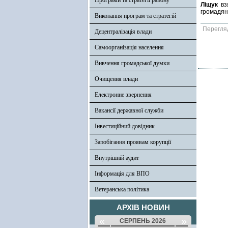
Програми та стратегії району
Ліщук
взя
громадян 
Виконання програм та стратегій
Перегля
Децентралізація влади
Самоорганізація населення
Вивчення громадської думки
Очищення влади
Електронне звернення
Вакансії державної служби
Інвестиційний довідник
Запобігання проявам корупції
Внутрішній аудит
Інформація для ВПО
Ветеранська політика
АРХІВ НОВИН
«
»
СЕРПЕНЬ 2026