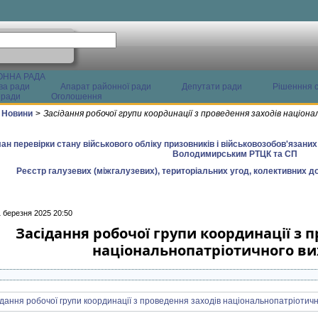
ОННА РАДА
ва ради
Апарат районної ради
Депутати ради
Рішенння с
 ради
Оголошення
Новини
>
Засідання робочої групи координації з проведення заходів націо
ан перевірки стану військового обліку призовників і військовозобов'язани
Володимирським РТЦК та СП
Реєстр галузевих (міжгалузевих), територіальних угод, колективних до
1 березня 2025 20:50
Засідання робочої групи координації з 
національнопатріотичного в