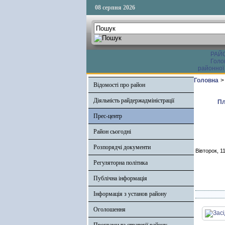
08 серпня 2026
РАЙ
Голо
районної
Головна
>
Відомості про район
Діяльність райдержадміністрації
Пл
Прес-центр
Район сьогодні
Розпорядчі документи
Вівторок, 1
Регуляторна політика
Публічна інформація
Інформація з установ району
Оголошення