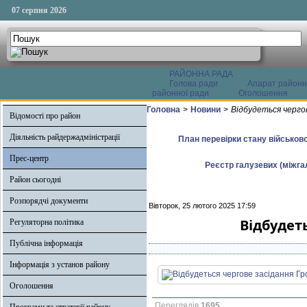
07 серпня 2026
РАЙОННА РАДА
Голова ради
Апарат районн
районної ради
Оголошення
Головна
>
Новини
>
Відбудеться черго
Відомості про район
Діяльність райдержадміністрації
План перевірки стану військово
Прес-центр
Реєстр галузевих (міжгал
Район сьогодні
Розпорядчі документи
Вівторок, 25 лютого 2025 17:59
Відбудет
Регуляторна політика
Публічна інформація
Інформація з установ району
Оголошення
Переглядів
1695