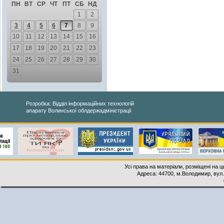
ПН
ВТ
СР
ЧТ
ПТ
СБ
НД
1
2
3
4
5
6
7
8
9
10
11
12
13
14
15
16
17
18
19
20
21
22
23
24
25
26
27
28
29
30
31
Розробка: Відділ інформаційних технологій
апарату Волинської облдержадміністрації
Усі права на матеріали, розміщені на 
Адреса: 44700, м.Володимир, вул. 