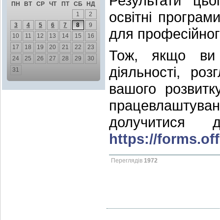
Результати цьо
ПН
ВТ
СР
ЧТ
ПТ
СБ
НД
освітні програ
1
2
3
4
5
6
7
8
9
для професійног
10
11
12
13
14
15
16
17
18
19
20
21
22
23
Тож, якщо ви 
24
25
26
27
28
29
30
діяльності, роз
31
вашого розвитк
працевлаштуван
долучитися 
https://forms.o
Переглядів
1972