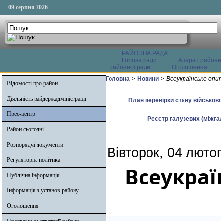
09 серпня 2026
РАЙОННА РАДА
Голова ради
Апарат районн
районної ради
Оголошення
Головна
>
Новини
>
Всеукраїнське опи
Відомості про район
Діяльність райдержадміністрації
План перевірки стану військово
Прес-центр
Реєстр галузевих (міжгал
Район сьогодні
Розпорядчі документи
Вівторок, 04 люто
Регуляторна політика
Всеукраї
Публічна інформація
Інформація з установ району
Оголошення