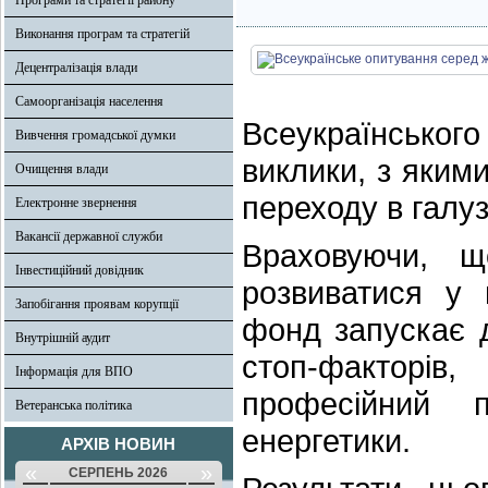
Програми та стратегії району
Виконання програм та стратегій
Децентралізація влади
Самоорганізація населення
Всеукраїнськог
Вивчення громадської думки
виклики, з яким
Очищення влади
переходу в галуз
Електронне звернення
Вакансії державної служби
Враховуючи, щ
Інвестиційний довідник
розвиватися у 
Запобігання проявам корупції
фонд запускає 
Внутрішній аудит
стоп-факторі
Інформація для ВПО
професійний 
Ветеранська політика
енергетики.
АРХІВ НОВИН
«
»
СЕРПЕНЬ 2026