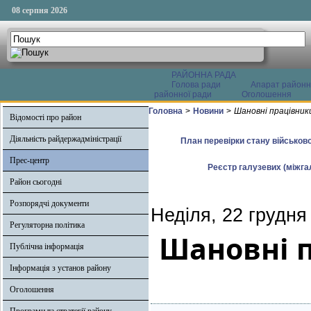
08 серпня 2026
РАЙОННА РАДА
Голова ради
Апарат районн
районної ради
Оголошення
Головна
>
Новини
>
Шановні працівники
Відомості про район
Діяльність райдержадміністрації
План перевірки стану військово
Прес-центр
Реєстр галузевих (міжгал
Район сьогодні
Розпорядчі документи
Неділя, 22 грудня
Регуляторна політика
Шановні 
Публічна інформація
Інформація з установ району
Оголошення