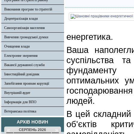
Програми та стратегії району
Виконання програм та стратегій
Децентралізація влади
Самоорганізація населення
енергетика.
Вивчення громадської думки
Очищення влади
Ваша наполегли
Електронне звернення
суспільства т
Вакансії державної служби
фундаменту 
Інвестиційний довідник
оптимальних ум
Запобігання проявам корупції
господарювання
Внутрішній аудит
людей.
Інформація для ВПО
В цей складний ч
Ветеранська політика
об'єктів кри
АРХІВ НОВИН
«
»
СЕРПЕНЬ 2026