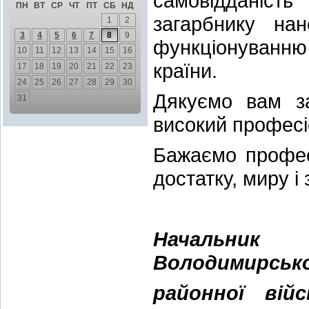
самовідданіст
ПН
ВТ
СР
ЧТ
ПТ
СБ
НД
загарбнику на
1
2
3
4
5
6
7
8
9
функціонуванню
10
11
12
13
14
15
16
країни.
17
18
19
20
21
22
23
24
25
26
27
28
29
30
Дякуємо вам за
31
високий професі
Бажаємо професі
достатку, миру і
Начальник
Володимирсько
районної війс