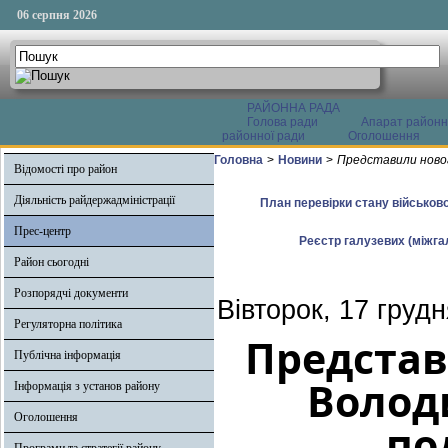
06 серпня 2026
РАЙОННА РАДА
Голова ради
Апарат районн
районної ради
Оголошення
Головна
>
Новини
>
Представили новог
Відомості про район
Діяльність райдержадміністрації
План перевірки стану військово
Прес-центр
Реєстр галузевих (міжгал
Район сьогодні
Розпорядчі документи
Вівторок, 17 груд
Регуляторна політика
Представ
Публічна інформація
Волод
Інформація з установ району
Оголошення
по