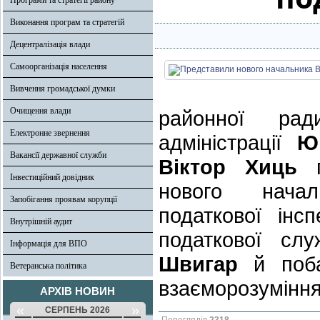
Програми та стратегії району
Виконання програм та стратегій
Децентралізація влади
Самоорганізація населення
Вивчення громадської думки
Очищення влади
районної рад
Електронне звернення
адміністрації
Юр
Вакансії державної служби
Віктор Хиць
Інвестиційний довідник
нового начал
Запобігання проявам корупції
податкової інс
Внутрішній аудит
податкової сл
Інформація для ВПО
Швигар
й поба
Ветеранська політика
взаєморозуміння
АРХІВ НОВИН
«
»
СЕРПЕНЬ 2026