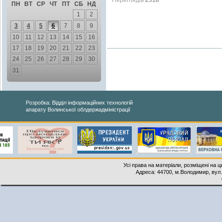
Переглядів
2318
ПН
ВТ
СР
ЧТ
ПТ
СБ
НД
1
2
3
4
5
6
7
8
9
10
11
12
13
14
15
16
17
18
19
20
21
22
23
24
25
26
27
28
29
30
31
Розробка: Відділ інформаційних технологій
апарату Волинської облдержадміністрації
Усі права на матеріали, розміщені на 
Адреса: 44700, м.Володимир, вул. 