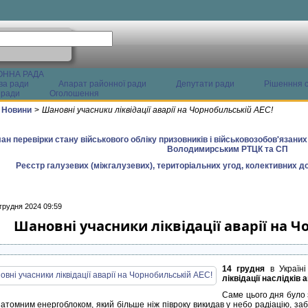
ОННА РАДА
ва ради
Апарат районної ради
Депутати ради
Рішенння с
 ради
Оголошення
Новини
>
Шановні учасники ліквідації аварії на Чорнобильській АЕС!
ан перевірки стану військового обліку призовників і військовозобов'язани
Володимирським РТЦК та СП
Реєстр галузевих (міжгалузевих), територіальних угод, колективних до
грудня 2024 09:59
Шановні учасники ліквідації аварії на Ч
14 грудня
в Україні
ліквідації наслідків
Саме цього дня було
 атомним енергоблоком, який більше ніж півроку викидав у небо радіацію, з