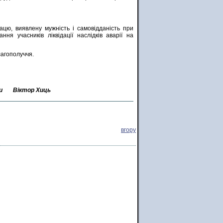
ацю, виявлену мужність і самовідданість при
ня учасників ліквідації наслідків аварії на
лагополуччя.
ди
Віктор Хиць
вгору