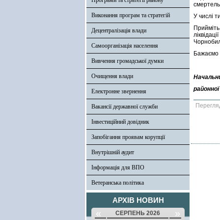
Програми та стратегії району
смертель
Виконання програм та стратегій
У числі т
Прийміть
Децентралізація влади
ліквідац
Чорнобил
Самоорганізація населення
Бажаємо в
Вивчення громадської думки
Очищення влади
Начальн
районної
Електронне звернення
Перегля
Вакансії державної служби
Інвестиційний довідник
Запобігання проявам корупції
Внутрішній аудит
Інформація для ВПО
Ветеранська політика
АРХІВ НОВИН
«
»
СЕРПЕНЬ 2026