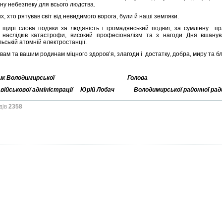
ну небезпеку для всього людства.
их, хто рятував світ від невидимого ворога, були й наші земляки.
 щирі слова подяки за людяність і громадянський подвиг, за сумлінну пр
ії наслідків катастрофи, високий професіоналізм та з нагоди Дня вшануван
ьській атомній електростанції.
ам та вашим родинам міцного здоров’я, злагоди і достатку, добра, миру та б
ик Володимирської
Голова
 військової адміністрації
Юрій Лобач
Володимирської районної ра
дів
2358