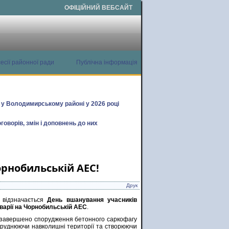
ОФІЦІЙНИЙ ВЕБСАЙТ
есії районної ради
Публічна інформація
х у Володимирському районі у 2026 році
говорів, змін і доповнень до них
орнобильській АЕС!
Друк
 відзначається
День вшанування учасників
 аварії на Чорнобильській АЕС
.
 завершено спорудження бетонного саркофагу
абруднюючи навколишні території та створюючи