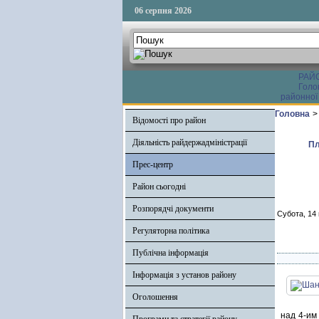
06 серпня 2026
РАЙ
Голо
районної
Головна
>
Відомості про район
Діяльність райдержадміністрації
Пл
Прес-центр
Район сьогодні
Розпорядчі документи
Субота, 14 
Регуляторна політика
Публічна інформація
Інформація з установ району
Оголошення
над 4-им