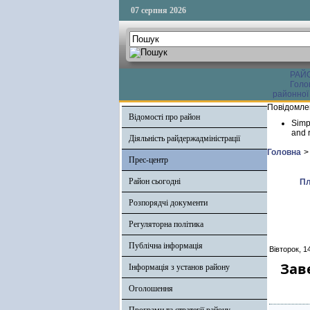
07 серпня 2026
РАЙ
Голо
районної
Повідомле
Відомості про район
Simp
and r
Діяльність райдержадміністрації
Головна
>
Прес-центр
Район сьогодні
Пл
Розпорядчі документи
Регуляторна політика
Публічна інформація
Вівторок, 1
Зав
Інформація з установ району
Оголошення