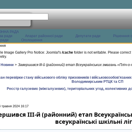
ОННА РАДА
ва ради
Апарат районної ради
Депутати ради
Рішенння с
 ради
Оголошення
ння
le Image Gallery Pro Notice: Joomla!'s
/cache
folder is not writable. Please correct 
etry.
Новини
>
Завершився ІІІ-й (районний) етап Всеукраїнських змагань «Пліч-о-п
ан перевірки стану військового обліку призовників і військовозобов'язани
Володимирським РТЦК та СП
Реєстр галузевих (міжгалузевих), територіальних угод, колективних до
4 травня 2024 16:17
ершився ІІІ-й (районний) етап Всеукраїнсь
всеукраїнські шкільні лі