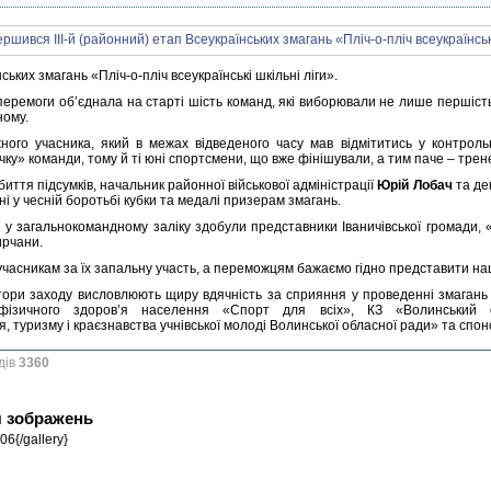
ських змагань «Пліч-о-пліч всеукраїнські шкільні ліги».
перемоги об’єднала на старті шість команд, які виборювали не лише першість
ному.
жного учасника, який в межах відведеного часу мав відмітитись у контроль
ку» команди, тому й ті юні спортсмени, що вже фінішували, а тим паче – трен
биття підсумків, начальник районної військової адміністрації
Юрій Лобач
та де
і у чесній боротьбі кубки та медалі призерам змагань.
 у загальнокомандному заліку здобули представники Іваничівської громади, 
рчани.
учасникам за їх запальну участь, а переможцям бажаємо гідно представити на
тори заходу висловлюють щиру вдячність за сприяння у проведенні змагань Во
фізичного здоров’я населення «Спорт для всіх», КЗ «Волинський об
, туризму і краєзнавства учнівської молоді Волинської обласної ради» та спо
дів
3360
я зображень
06{/gallery}