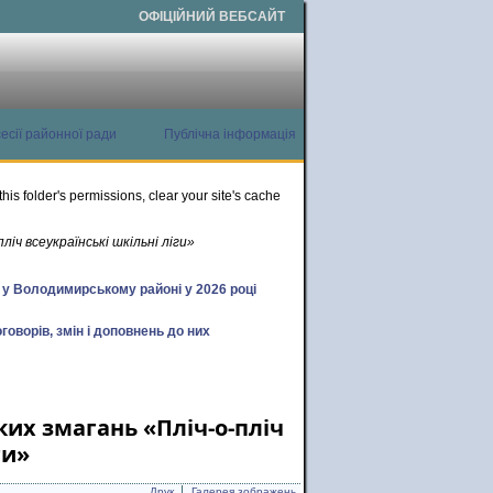
ОФІЦІЙНИЙ ВЕБСАЙТ
есії районної ради
Публічна інформація
this folder's permissions, clear your site's cache
ліч всеукраїнські шкільні ліги»
х у Володимирському районі у 2026 році
говорів, змін і доповнень до них
ких змагань «Пліч-о-пліч
ги»
Друк
Галерея зображень