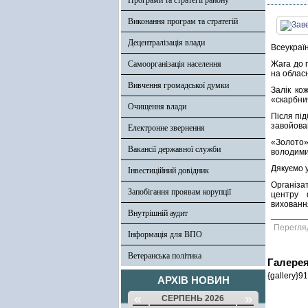
Програми та стратегії району
Виконання програм та стратегій
Децентралізація влади
Всеукраїн
Самоорганізація населення
Жага до 
на облас
Вивчення громадської думки
Залік ко
«скарбнич
Очищення влади
Після під
завойован
Електронне звернення
«Золото»
Вакансії державної служби
володими
Дякуємо 
Інвестиційний довідник
Організа
Запобігання проявам корупції
центру 
виховання
Внутрішній аудит
Перегля
Інформація для ВПО
Ветеранська політика
Галере
{gallery}91
АРХІВ НОВИН
«
»
СЕРПЕНЬ 2026