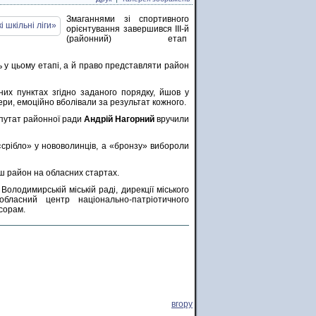
Змаганнями зі спортивного
орієнтування завершився ІІІ-й
(районний) етап
 у цьому етапі, а й право представляти район
них пунктах згідно заданого порядку, йшов у
ери, емоційно вболівали за результат кожного.
путат районної ради
Андрій Нагорний
вручили
«срібло» у нововолинців, а «бронзу» вибороли
ш район на обласних стартах.
лодимирській міській раді, дирекції міського
ласний центр національно-патріотичного
нсорам.
вгору