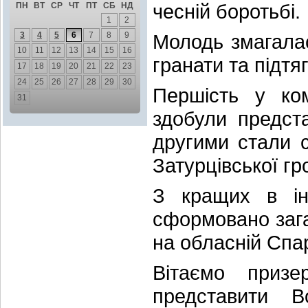
чесній боротьбі.
ПН
ВТ
СР
ЧТ
ПТ
СБ
НД
1
2
3
4
5
6
7
8
9
Молодь змагалас
10
11
12
13
14
15
16
гранати та підтяг
17
18
19
20
21
22
23
24
25
26
27
28
29
30
Першість у ком
31
здобули предст
другими стали с
Затурцівської гр
З кращих в інд
сформовано заг
на обласній Спа
Вітаємо приз
представити 