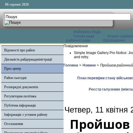
06 серпня 2026
РАЙОННА РАДА
Голова ради
Апарат районн
районної ради
Оголошення
Повідомлення
Відомості про район
Simple Image Gallery Pro Notice: Jo
and retry.
Діяльність райдержадміністрації
Головна
>
Новини
>
Пройшов районний 
Прес-центр
Район сьогодні
План перевірки стану військово
Розпорядчі документи
Реєстр галузевих (міжгал
Регуляторна політика
Публічна інформація
Четвер, 11 квітня 
Інформація з установ району
Пройшов 
Оголошення