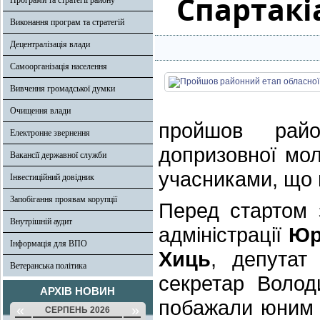
Спартакі
Програми та стратегії району
Виконання програм та стратегій
Децентралізація влади
Самоорганізація населення
Вивчення громадської думки
Очищення влади
пройшов райо
Електронне звернення
допризовної мол
Вакансії державної служби
учасниками, що 
Інвестиційний довідник
Запобігання проявам корупції
Перед стартом 
Внутрішній аудит
адміністрації
Юр
Інформація для ВПО
Хиць
, депутат
Ветеранська політика
секретар Волод
АРХІВ НОВИН
побажали юним с
«
»
СЕРПЕНЬ 2026