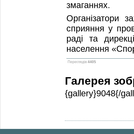
змаганнях.
Організатори з
сприяння у пров
раді та дирекц
населення «Спор
Переглядів
4405
Галерея зо
{gallery}9048{/gal