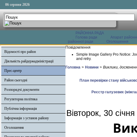
06 серпня 2026
РАЙОННА РАДА
Голова ради
Апарат районн
районної ради
Оголошення
Повідомлення
Відомості про район
Simple Image Gallery Pro Notice: Jo
and retry.
Діяльність райдержадміністрації
Головна
>
Новини
>
Виклики, досягнен
Прес-центр
Район сьогодні
План перевірки стану військово
Розпорядчі документи
Реєстр галузевих (міжгал
Регуляторна політика
Публічна інформація
Вівторок, 30 січня
Інформація з установ району
Вик
Оголошення