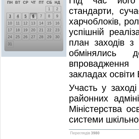
Під час його
ПН
ВТ
СР
ЧТ
ПТ
СБ
НД
стандарти, суча
1
2
3
4
5
6
7
8
9
харчоблоків, рол
10
11
12
13
14
15
16
успішній реалі
17
18
19
20
21
22
23
24
25
26
27
28
29
30
план заходів з
31
обмінялись д
впровадження
закладах освіти 
Участь у заході
районних адміні
Міністерства ос
системи шкільно
Переглядів
3980