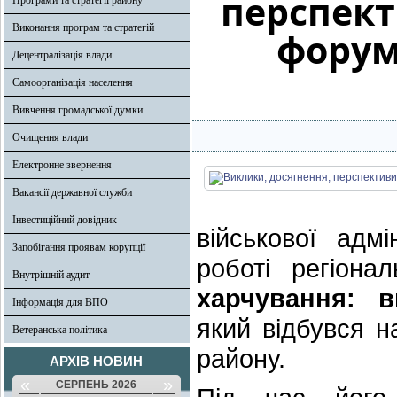
перспект
Програми та стратегії району
Виконання програм та стратегій
форум
Децентралізація влади
Самоорганізація населення
Вивчення громадської думки
Очищення влади
Електронне звернення
Вакансії державної служби
Інвестиційний довідник
військової адмі
Запобігання проявам корупції
роботі регіон
Внутрішній аудит
харчування: в
Інформація для ВПО
який відбувся н
Ветеранська політика
району.
АРХІВ НОВИН
«
»
СЕРПЕНЬ 2026