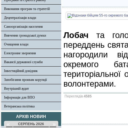
Програми та стратегії району
Виконання програм та стратегій
Децентралізація влади
Самоорганізація населення
Лобач
та голо
Вивчення громадської думки
переддень свята
Очищення влади
нагородили ві
Електронне звернення
окремого бат
Вакансії державної служби
Інвестиційний довідник
територіальної 
Запобігання проявам корупції
волонтерами.
Внутрішній аудит
Переглядів
4585
Інформація для ВПО
Ветеранська політика
АРХІВ НОВИН
«
»
СЕРПЕНЬ 2026