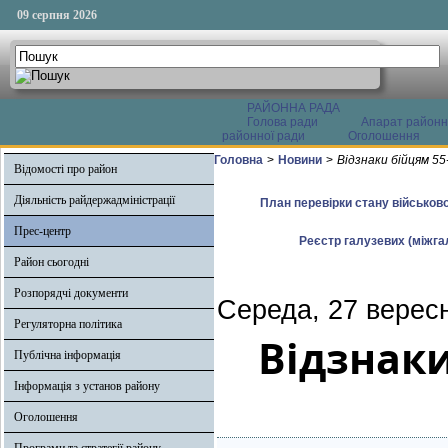
09 серпня 2026
РАЙОННА РАДА
Голова ради
Апарат районн
районної ради
Оголошення
Головна
>
Новини
>
Відзнаки бійцям 5
Відомості про район
Діяльність райдержадміністрації
План перевірки стану військово
Прес-центр
Реєстр галузевих (міжгал
Район сьогодні
Розпорядчі документи
Середа, 27 верес
Регуляторна політика
Відзнаки
Публічна інформація
Інформація з установ району
Оголошення