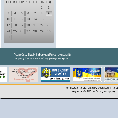
ПН
ВТ
СР
ЧТ
ПТ
СБ
НД
1
2
3
4
5
6
7
8
9
10
11
12
13
14
15
16
17
18
19
20
21
22
23
24
25
26
27
28
29
30
31
Розробка: Відділ інформаційних технологій
апарату Волинської облдержадміністрації
Усі права на матеріали, розміщені на 
Адреса: 44700, м.Володимир, вул. 