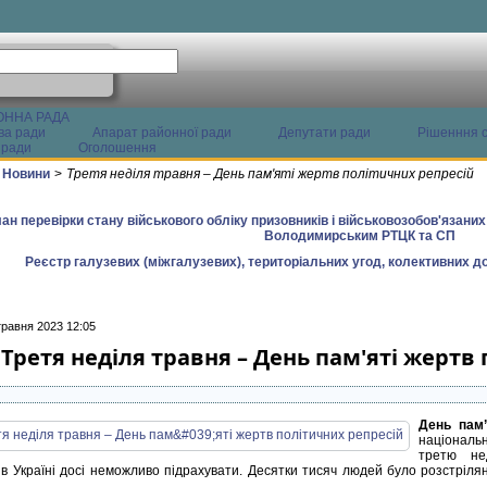
ОННА РАДА
ва ради
Апарат районної ради
Депутати ради
Рішенння с
 ради
Оголошення
Новини
>
Третя неділя травня – День пам'яті жертв політичних репресій
ан перевірки стану військового обліку призовників і військовозобов'язани
Володимирським РТЦК та СП
Реєстр галузевих (міжгалузевих), територіальних угод, колективних до
травня 2023 12:05
Третя неділя травня – День пам'яті жертв
День пам’
національн
третю не
 в Україні досі неможливо підрахувати. Десятки тисяч людей було розстрілян