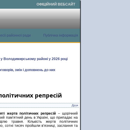
ОФІЦІЙНИЙ ВЕБСАЙТ
есії районної ради
Публічна інформація
х у Володимирському районі у 2026 році
говорів, змін і доповнень до них
 політичних репресій
Друк
яті жертв політичних репресій
– щорічний
ий пам’ятний день в Україні, що припадає на
ділю травня. Кількість жертв політичних
о, сотні тисяч пройшли в’язниці, заслання та