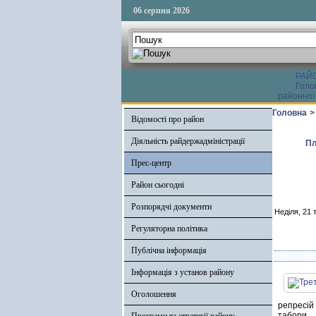
06 серпня 2026
РАЙ
Голо
районної
Головна
>
Відомості про район
Діяльність райдержадміністрації
Пл
Прес-центр
Район сьогодні
Розпорядчі документи
Неділя, 21 
Регуляторна політика
Публічна інформація
Інформація з установ району
Оголошення
репресій
табори.