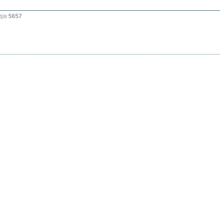
дів
5657