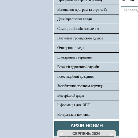
Програми та стратегії району
Виконання програм та стратегій
Перегля
Децентралізація влади
Самоорганізація населення
Вивчення громадської думки
Очищення влади
Електронне звернення
Вакансії державної служби
Інвестиційний довідник
Запобігання проявам корупції
Внутрішній аудит
Інформація для ВПО
Ветеранська політика
АРХІВ НОВИН
«
»
СЕРПЕНЬ 2026