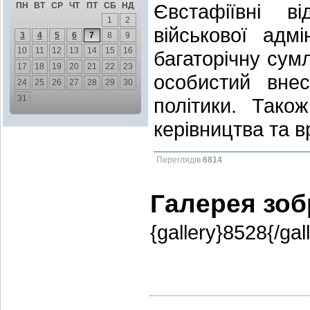
Євстафіївні в
ПН
ВТ
СР
ЧТ
ПТ
СБ
НД
1
2
військової адмі
3
4
5
6
7
8
9
10
11
12
13
14
15
16
багаторічну сум
17
18
19
20
21
22
23
особистий внес
24
25
26
27
28
29
30
31
політики. Тако
керівництва та в
Переглядів
6814
Галерея зо
{gallery}8528{/gal