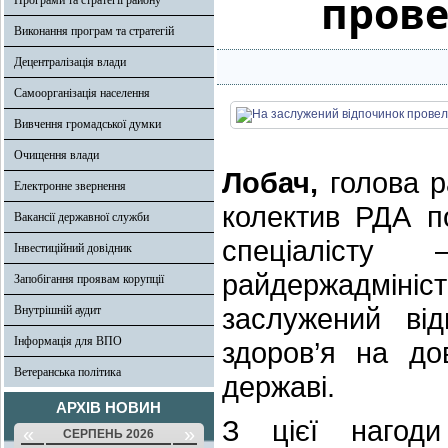
пров
Програми та стратегії району
Виконання програм та стратегій
Децентралізація влади
Самоорганізація населення
Вивчення громадської думки
Очищення влади
Лобач,
голова р
Електронне звернення
колектив РДА п
Вакансії державної служби
спеціалісту 
Інвестиційний довідник
райдержадмініс
Запобігання проявам корупції
заслужений ві
Внутрішній аудит
Інформація для ВПО
здоров’я на до
Ветеранська політика
державі.
АРХІВ НОВИН
З цієї нагод
«
»
СЕРПЕНЬ 2026