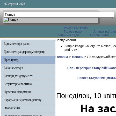
07 серпня 2026
РАЙОННА РАДА
Голова ради
Апарат районн
районної ради
Оголошення
Повідомлення
Відомості про район
Simple Image Gallery Pro Notice: Jo
and retry.
Діяльність райдержадміністрації
Головна
>
Новини
>
На заслужений від
Прес-центр
Район сьогодні
План перевірки стану військово
Розпорядчі документи
Реєстр галузевих (міжгал
Регуляторна політика
Публічна інформація
Понеділок, 10 кві
Інформація з установ району
На за
Оголошення