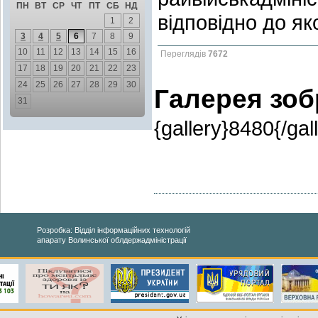
ПН
ВТ
СР
ЧТ
ПТ
СБ
НД
відповідно до як
1
2
3
4
5
6
7
8
9
10
11
12
13
14
15
16
Переглядів
7672
17
18
19
20
21
22
23
24
25
26
27
28
29
30
Галерея зо
31
{gallery}8480{/gal
Розробка: Відділ інформаційних технологій
апарату Волинської облдержадміністрації