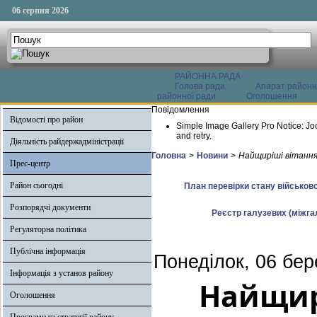
06 серпня 2026
РАЙОННА РАДА
Голова ради
Апарат районн
районної ради
Оголошення
Повідомлення
Відомості про район
Simple Image Gallery Pro Notice: Jo
and retry.
Діяльність райдержадміністрації
Головна
>
Новини
>
Найщиріші вітання
Прес-центр
Район сьогодні
План перевірки стану військово
Розпорядчі документи
Реєстр галузевих (міжгал
Регуляторна політика
Публічна інформація
Понеділок, 06 бер
Інформація з установ району
Найщир
Оголошення