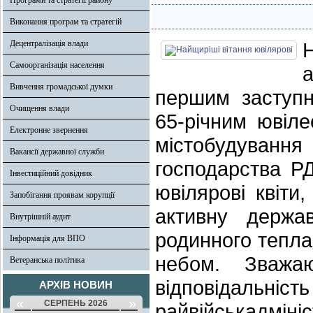
Програми та стратегії району
Виконання програм та стратегій
Децентралізація влади
Самоорганізація населення
а
Вивчення громадської думки
першим заступ
Очищення влади
65-річним ювіле
Електронне звернення
містобудування
Вакансії державної служби
господарства 
Інвестиційний довідник
ювілярові квіти
Запобігання проявам корупції
активну держав
Внутрішній аудит
родинного тепла
Інформація для ВПО
небом. Зважа
Ветеранська політика
відповідал
АРХІВ НОВИН
«
»
СЕРПЕНЬ 2026
райвійськадмін