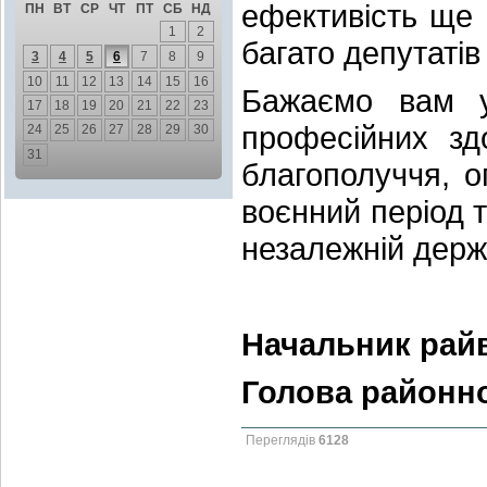
ефективість ще 
ПН
ВТ
СР
ЧТ
ПТ
СБ
НД
1
2
багато депутатів
3
4
5
6
7
8
9
10
11
12
13
14
15
16
Бажаємо вам у
17
18
19
20
21
22
23
професійних зд
24
25
26
27
28
29
30
31
благополуччя, о
воєнний період 
незалежній дер
Начальник райв
Голова районно
Переглядів
6128