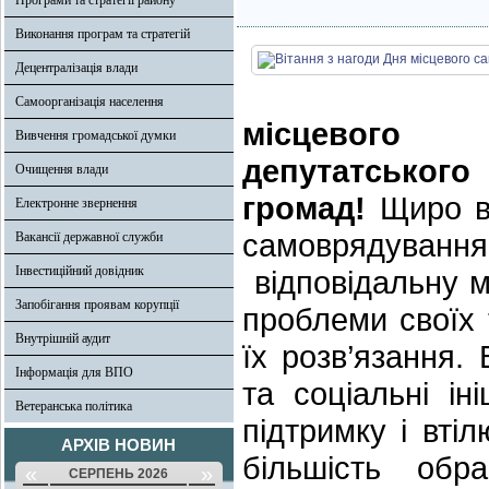
Програми та стратегії району
Виконання програм та стратегій
Децентралізація влади
Самоорганізація населення
місцевого с
Вивчення громадської думки
депутатського
Очищення влади
громад!
Щиро ві
Електронне звернення
самоврядування.
Вакансії державної служби
Інвестиційний довідник
відповідальну мі
Запобігання проявам корупції
проблеми своїх 
Внутрішній аудит
їх розв’язання. 
Інформація для ВПО
та соціальні ін
Ветеранська політика
підтримку і вті
АРХІВ НОВИН
більшість обр
«
»
СЕРПЕНЬ 2026