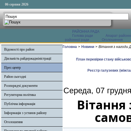
06 серпня 2026
РАЙОННА РАДА
Голова ради
Апарат районн
районної ради
Оголошення
Головна
>
Новини
>
Вітання з нагоди Д
Відомості про район
Діяльність райдержадміністрації
План перевірки стану військово
Прес-центр
Реєстр галузевих (міжгал
Район сьогодні
Розпорядчі документи
Середа, 07 грудня
Регуляторна політика
Вітання 
Публічна інформація
самов
Інформація з установ району
Оголошення