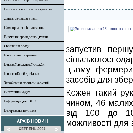
Програми та стратегії району
Виконання програм та стратегій
Децентралізація влади
Самоорганізація населення
Вивчення громадської думки
Очищення влади
запустив першу
Електронне звернення
сільськогоспода
Вакансії державної служби
цьому фермери
Інвестиційний довідник
засобів для збе
Запобігання проявам корупції
Кожен такий рук
Внутрішній аудит
чином, 46 малих
Інформація для ВПО
від 100 до 10
Ветеранська політика
можливості для 
АРХІВ НОВИН
«
»
СЕРПЕНЬ 2026