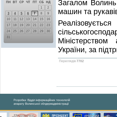
Загалом Волинь
ПН
ВТ
СР
ЧТ
ПТ
СБ
НД
1
2
машин та рукаві
3
4
5
6
7
8
9
10
11
12
13
14
15
16
Реалізовуєт
17
18
19
20
21
22
23
сільськогоспод
24
25
26
27
28
29
30
31
Міністерством 
України, за підт
Переглядів
7702
Розробка: Відділ інформаційних технологій
апарату Волинської облдержадміністрації