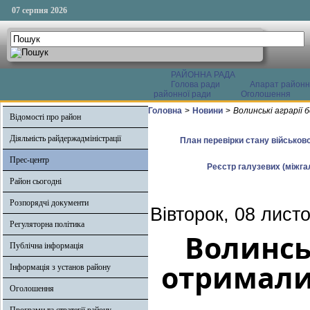
07 серпня 2026
РАЙОННА РАДА
Голова ради
Апарат районн
районної ради
Оголошення
Головна
>
Новини
>
Волинські аграрії
Відомості про район
Діяльність райдержадміністрації
План перевірки стану військово
Прес-центр
Реєстр галузевих (міжгал
Район сьогодні
Розпорядчі документи
Вівторок, 08 лист
Регуляторна політика
Волинсь
Публічна інформація
отримали
Інформація з установ району
Оголошення