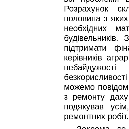
Розрахунок ск
половина з яки
необхідних ма
будівельників.
підтримати фі
керівників агра
небайдужості
безкорисливост
можемо повідом
з ремонту даху
подякував усі
ремонтних робіт
Зокрема, до уч