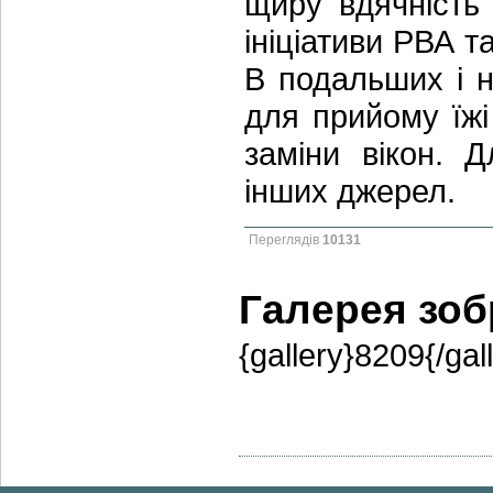
щиру вдячність 
ініціативи РВА 
В подальших і 
для прийому їжі
заміни вікон. 
інших джерел.
Переглядів
10131
Галерея зо
{gallery}8209{/gal