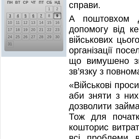
справи.
ПН
ВТ
СР
ЧТ
ПТ
СБ
НД
1
2
А поштовхом д
3
4
5
6
7
8
9
10
11
12
13
14
15
16
допомогу від ке
17
18
19
20
21
22
23
військових цьог
24
25
26
27
28
29
30
31
організації пос
що вимушено зм
зв’язку з повно
«Військові прос
аби зняти з них
дозволити займа
Тож для почат
кошторис витра
всі проблеми в