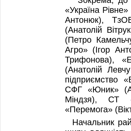
«Україна Рівне»
Антонюк), ТзО
(Анатолій Вітр
(Петро Камельч
Агро» (Ігор Ан
Трифонова), «
(Анатолій Левчу
підприємство «
СФГ «Юник» (Ан
Міндзя), СТ 
«Перемога» (Вік
Начальник район