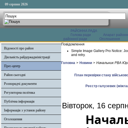
09 серпня 2026
РАЙОННА РАДА
Голова ради
Апарат районн
районної ради
Оголошення
Повідомлення
Відомості про район
Simple Image Gallery Pro Notice: Jo
and retry.
Діяльність райдержадміністрації
Головна
>
Новини
>
Начальник РВА Юрі
Прес-центр
Район сьогодні
План перевірки стану військово
Розпорядчі документи
Реєстр галузевих (міжгал
Регуляторна політика
Публічна інформація
Вівторок, 16 серп
Інформація з установ району
Началь
Оголошення