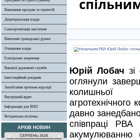
спільни
Програми та стратегії району
Виконання програм та стратегій
Децентралізація влади
Самоорганізація населення
Вивчення громадської думки
Очищення влади
Електронне звернення
Юрій Лобач
зі 
Вакансії державної служби
Інвестиційний довідник
оглянули завер
Запобігання проявам корупції
колишньої ї
Внутрішній аудит
агротехнічного 
Інформація для ВПО
давно занедбан
Ветеранська політика
співпраці РВА 
АРХІВ НОВИН
акумулюванню ф
«
»
СЕРПЕНЬ 2026