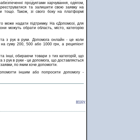
забезпеченні продуктами харчування, одягом,
ареєструватися та залишити свою заявку на
ки тощо. Також, зі свого боку на платформі
то може надати підтримку. На єДопомозі, для
они можуть обрати область, місто, категорію
а з рук в руки. Допомога онлайн - це коли
 на суму 200, 500 або 1000 грн, а реципієнт
та інші, обираючи товари з тих категорій, що
а з рук в руки - це допомога, що доставляється
заявки, по яким хоче допомогти.
могти іншим або попросити допомогу -
вгору