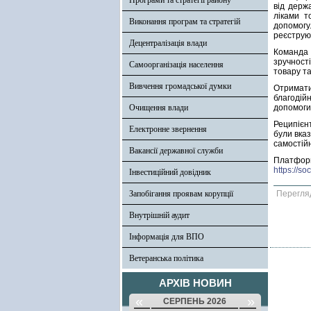
Програми та стратегії району
від держ
ліками т
Виконання програм та стратегій
допомогу
реєструю
Децентралізація влади
Команда 
зручност
Самоорганізація населення
товару та
Вивчення громадської думки
Отримати
благодій
Очищення влади
допомоги
Реципієн
Електронне звернення
були вказ
самостій
Вакансії державної служби
Платфо
https://s
Інвестиційний довідник
Запобігання проявам корупції
Перегля
Внутрішній аудит
Інформація для ВПО
Ветеранська політика
АРХІВ НОВИН
«
»
СЕРПЕНЬ 2026