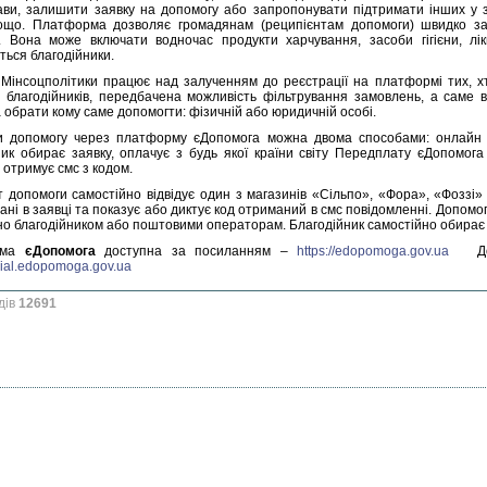
ави, залишити заявку на допомогу або запропонувати підтримати інших у 
ощо. Платформа дозволяє громадянам (реципієнтам допомоги) швидко з
. Вона може включати водночас продукти харчування, засоби гігієни, лі
ться благодійники.
Мінсоцполітики працює над залученням до реєстрації на платформі тих, х
і благодійників, передбачена можливість фільтрування замовлень, а саме в
 обрати кому саме допомогти: фізичній або юридичній особі.
 допомогу через платформу єДопомога можна двома способами: онлайн т
ник обирає заявку, оплачує з будь якої країни світу Передплату єДопомога
 отримує смс з кодом.
т допомоги самостійно відвідує один з магазинів «Сільпо», «Фора», «Фоззі» 
ані в заявці та показує або диктує код отриманий в смс повідомленні. Допомог
но благодійником або поштовими операторам. Благодійник самостійно обирає 
рма
єДопомога
доступна за посиланням –
https://edopomoga.gov.ua
Допо
ocial.edopomoga.gov.ua
дів
12691