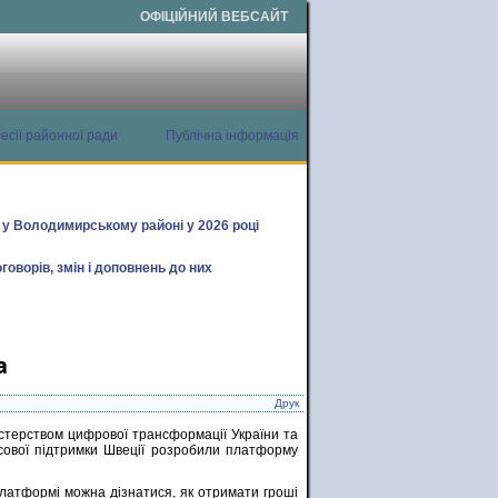
ОФІЦІЙНИЙ ВЕБСАЙТ
есії районної ради
Публічна інформація
х у Володимирському районі у 2026 році
говорів, змін і доповнень до них
а
Друк
істерством цифрової трансформації України та
сової підтримки Швеції розробили платформу
платформі можна дізнатися, як отримати гроші