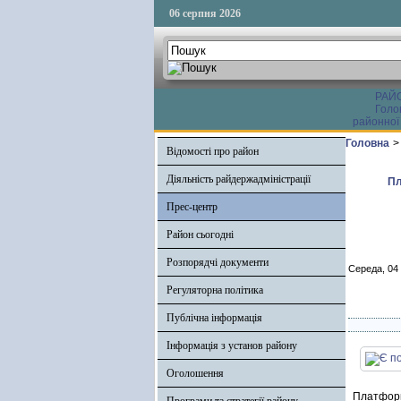
06 серпня 2026
РАЙ
Голо
районної
Головна
>
Відомості про район
Діяльність райдержадміністрації
Пл
Прес-центр
Район сьогодні
Розпорядчі документи
Середа, 04
Регуляторна політика
Публічна інформація
Інформація з установ району
Оголошення
Платформ