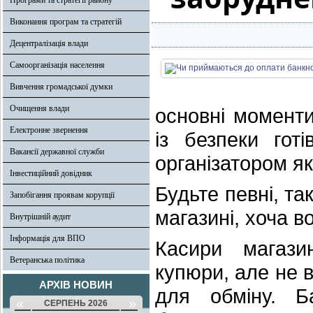
Програми та стратегії району
Виконання програм та стратегій
Децентралізація влади
Самоорганізація населення
Вивчення громадської думки
Очищення влади
основні моменти
Електронне звернення
із безпеки готі
Вакансії державної служби
організатором як
Інвестиційний довідник
Будьте певні, т
Запобігання проявам корупції
магазині, хоча 
Внутрішній аудит
Інформація для ВПО
Касири магазин
Ветеранська політика
купюри, але не в
АРХІВ НОВИН
для обміну. Б
«
»
СЕРПЕНЬ 2026