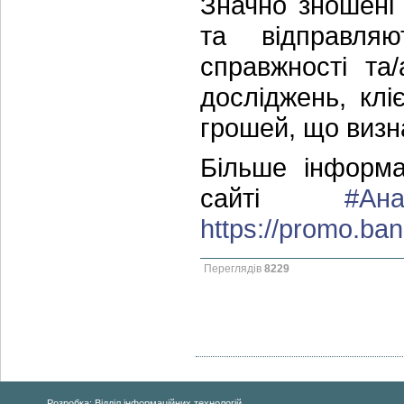
Значно зношені
та відправля
справжності та
досліджень, клі
грошей, що визна
Більше інформа
сайті
#Ана
https://promo.ban
Переглядів
8229
Розробка: Відділ інформаційних технологій