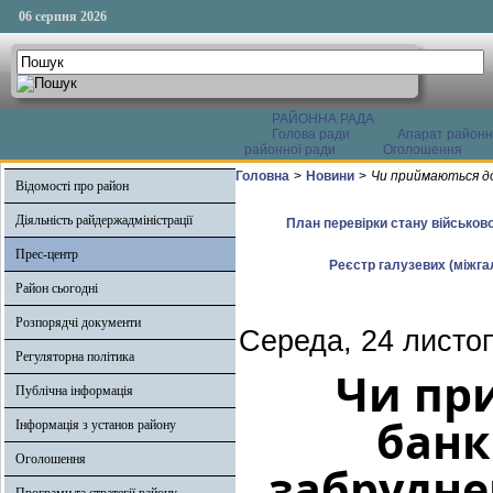
06 серпня 2026
РАЙОННА РАДА
Голова ради
Апарат районн
районної ради
Оголошення
Головна
>
Новини
>
Чи приймаються д
Відомості про район
Діяльність райдержадміністрації
План перевірки стану військово
Прес-центр
Реєстр галузевих (міжгал
Район сьогодні
Розпорядчі документи
Середа, 24 листо
Регуляторна політика
Чи пр
Публічна інформація
банк
Інформація з установ району
Оголошення
забрудне