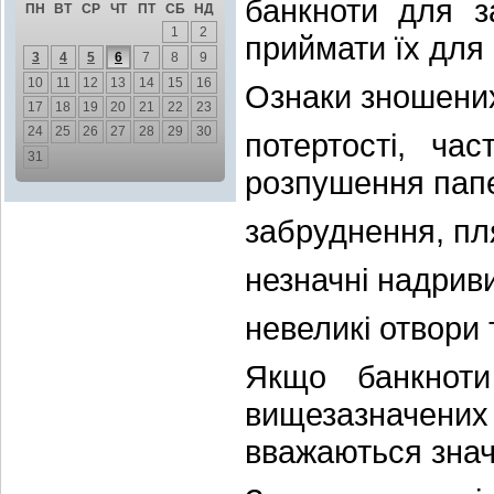
банкноти для з
ПН
ВТ
СР
ЧТ
ПТ
СБ
НД
1
2
приймати їх для 
3
4
5
6
7
8
9
10
11
12
13
14
15
16
Ознаки зношених
17
18
19
20
21
22
23
24
25
26
27
28
29
30
потертості, ча
31
розпушення папе
забруднення, пл
незначні надриви
невеликі отвори т
Якщо банкнот
вищезазначених
вважаються зна