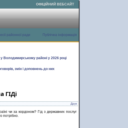
ОФІЦІЙНИЙ ВЕБСАЙТ
есії районної ради
Публічна інформація
х у Володимирському районі у 2026 році
говорів, змін і доповнень до них
а ГІДі
Друк
аїні чи за кордоном? Гід з державних послуг
го потрібно.