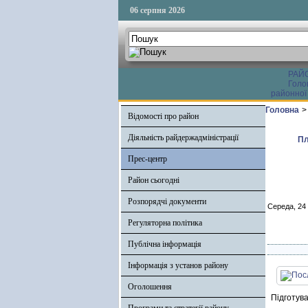
06 серпня 2026
РАЙ
Голо
районної
Головна
>
Відомості про район
Діяльність райдержадміністрації
Пл
Прес-центр
Район сьогодні
Розпорядчі документи
Середа, 24
Регуляторна політика
Публічна інформація
Інформація з установ району
Оголошення
Підготува