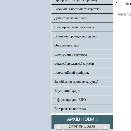
Програми та стратегії району
Ліцензія 
Виконання програм та стратегій
Перегля
Децентралізація влади
Самоорганізація населення
Вивчення громадської думки
Очищення влади
Електронне звернення
Вакансії державної служби
Інвестиційний довідник
Запобігання проявам корупції
Внутрішній аудит
Інформація для ВПО
Ветеранська політика
АРХІВ НОВИН
«
»
СЕРПЕНЬ 2026