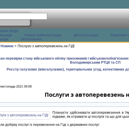
ОННА РАДА
ва ради
Апарат районної ради
Депутати ради
Рішенння с
 ради
Оголошення
Новини
>
Послуги з автоперевезень на ГІДі
ан перевірки стану військового обліку призовників і військовозобов'язани
Володимирським РТЦК та СП
Реєстр галузевих (міжгалузевих), територіальних угод, колективних до
 листопада 2021 09:08
Послуги з автоперевезень н
Плануєте здійснювати автоперевезення в Укр
підкаже, як отримати ці послуги та що для цьо
ли добірку послуг із перевезення на Гіді з державних послуг: