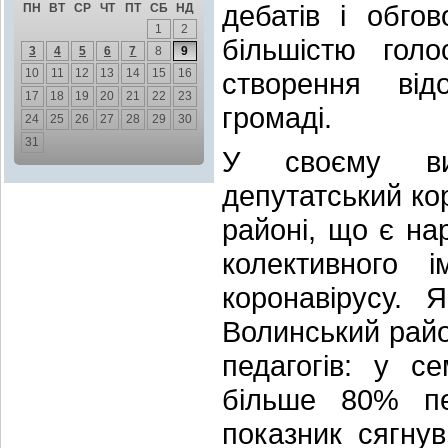
дебатів і обго
ПН
ВТ
СР
ЧТ
ПТ
СБ
НД
1
2
більшістю голо
3
4
5
6
7
8
9
10
11
12
13
14
15
16
створення від
17
18
19
20
21
22
23
громаді.
24
25
26
27
28
29
30
31
У своєму ви
депутатський ко
районі, що є на
колективного 
коронавірусу. 
Волинський район
педагогів: у 
більше 80% пе
показник сягнув