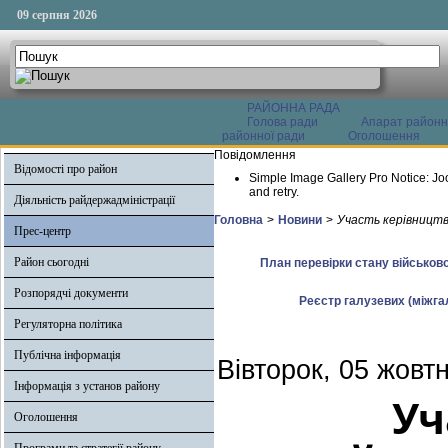
09 серпня 2026
РАЙОННА РАДА
Голова ради
Апарат районн
районної ради
Оголошення
Повідомлення
Відомості про район
Simple Image Gallery Pro Notice: Jo
and retry.
Діяльність райдержадміністрації
Головна
>
Новини
>
Участь керівництва
Прес-центр
Район сьогодні
План перевірки стану військово
Розпорядчі документи
Реєстр галузевих (міжгал
Регуляторна політика
Публічна інформація
Вівторок, 05 жовт
Інформація з установ району
Уч
Оголошення