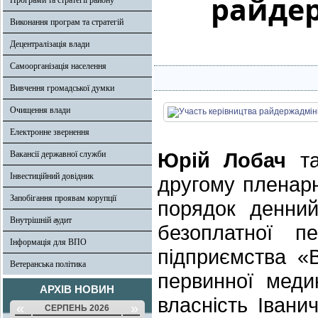
райдер
Програми та стратегії району
Виконання програм та стратегій
Децентралізація влади
Самоорганізація населення
Вивчення громадської думки
Очищення влади
Електронне звернення
Юрій Лобач
та
Вакансії державної служби
Інвестиційний довідник
другому пленарн
Запобігання проявам корупції
порядок денни
Внутрішній аудит
безоплатної пе
Інформація для ВПО
підприємства «
Ветеранська політика
первинної меди
АРХІВ НОВИН
власність Івани
«
»
СЕРПЕНЬ 2026