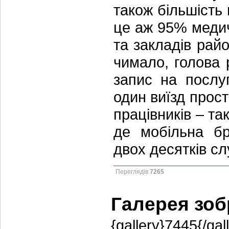
також більшість 
це аж 95% медич
та закладів райо
чимало, голова 
запис на послуг
один виїзд прос
працівників – т
де мобільна бр
двох десятків с
Переглядів
7265
Галерея зо
{gallery}7445{/gal