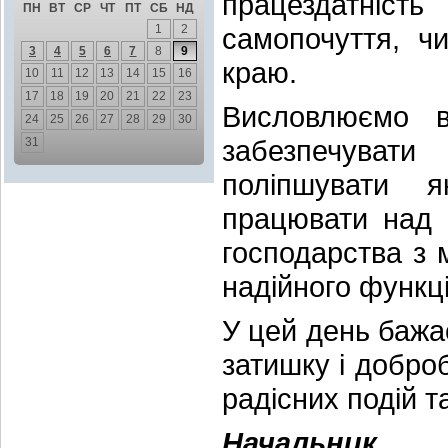
працездатніс
ПН
ВТ
СР
ЧТ
ПТ
СБ
НД
1
2
самопочуття, ч
3
4
5
6
7
8
9
краю.
10
11
12
13
14
15
16
17
18
19
20
21
22
23
Висловлюємо в
24
25
26
27
28
29
30
забезпечувати
31
поліпшувати я
працювати над 
господарства з 
надійного функц
У цей день бажає
затишку і добро
радісних подій т
Начальник