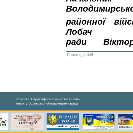
Володимирськ
районної вій
Лобач
ради
Вікто
Переглядів
335
Розробка: Відділ інформаційних технологій
апарату Волинської облдержадміністрації