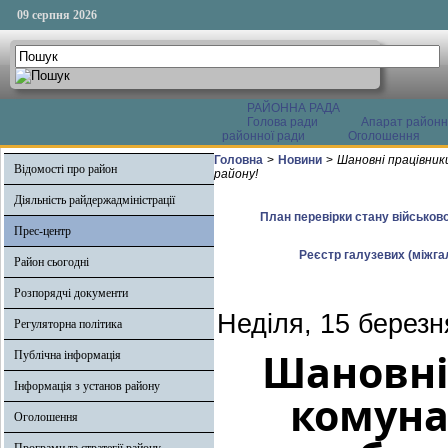
09 серпня 2026
РАЙОННА РАДА
Голова ради
Апарат районн
районної ради
Оголошення
Головна
>
Новини
>
Шановні працівник
Відомості про район
району!
Діяльність райдержадміністрації
План перевірки стану військово
Прес-центр
Реєстр галузевих (міжгал
Район сьогодні
Розпорядчі документи
Неділя, 15 березн
Регуляторна політика
Шановні
Публічна інформація
Інформація з установ району
комуна
Оголошення