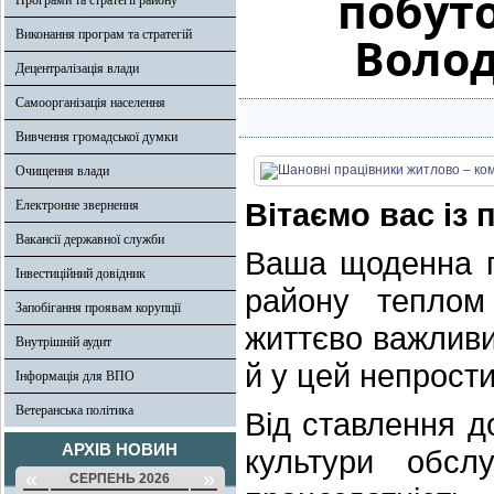
побут
Програми та стратегії району
Виконання програм та стратегій
Волод
Децентралізація влади
Самоорганізація населення
Вивчення громадської думки
Очищення влади
Вітаємо вас із
Електронне звернення
Вакансії державної служби
Ваша щоденна п
Інвестиційний довідник
району теплом
Запобігання проявам корупції
життєво важлив
Внутрішній аудит
й у цей непрост
Інформація для ВПО
Ветеранська політика
Від ставлення до
АРХІВ НОВИН
культури обсл
«
»
СЕРПЕНЬ 2026