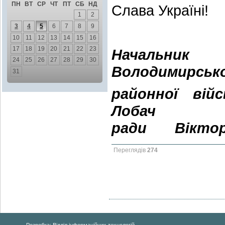
ПН
ВТ
СР
ЧТ
ПТ
СБ
НД
Слава Україні!
1
2
3
4
5
6
7
8
9
10
11
12
13
14
15
16
17
18
19
20
21
22
23
Начальник
24
25
26
27
28
29
30
Володимирськ
31
районної вій
Лобач
ради
Вікто
Переглядів
274