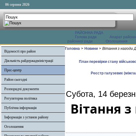
06 серпня 2026
РАЙОННА РАДА
Голова ради
Апарат районн
районної ради
Оголошення
Головна
>
Новини
>
Вітання з нагоди 
Відомості про район
Діяльність райдержадміністрації
План перевірки стану військово
Прес-центр
Реєстр галузевих (міжгал
Район сьогодні
Розпорядчі документи
Субота, 14 березн
Регуляторна політика
Вітання з
Публічна інформація
Інформація з установ району
Оголошення