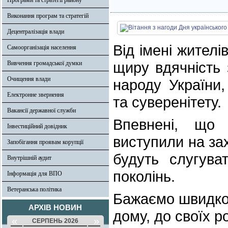
Програми та стратегії району
Виконання програм та стратегій
Децентралізація влади
Від імені жител
Самоорганізація населення
щиру вдячність 
Вивчення громадської думки
Очищення влади
народу України,
Електронне звернення
та суверенітету.
Вакансії державної служби
Впевнені, що 
Інвестиційний довідник
виступили на зах
Запобігання проявам корупції
будуть слугува
Внутрішній аудит
поколінь.
Інформація для ВПО
Ветеранська політика
Бажаємо швидко
АРХІВ НОВИН
дому, до своїх р
«
»
СЕРПЕНЬ 2026